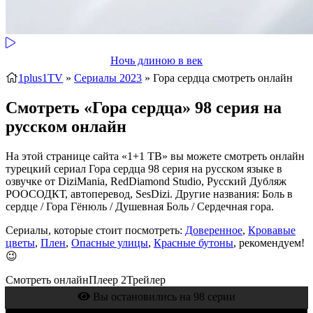
Ночь длиною в век
1plus1TV
»
Сериалы 2023
» Гора сердца
смотреть онлайн
Смотреть «Гора сердца» 98 серия на
русском онлайн
На этой странице сайта «1+1 ТВ» вы можете смотреть онлайн
турецкий сериал Гора сердца 98 серия на русском языке в
озвучке от DiziMania, RedDiamond Studio, Русский Дубляж
РООСОДКТ, автоперевод, SesDizi. Другие названия: Боль в
сердце / Гора Гёнюль / Душевная Боль / Сердечная гора.
Сериалы, которые стоит посмотреть:
Доверенное
,
Кровавые
цветы
,
Плен
,
Опасные улицы
,
Красные бутоны
, рекомендуем!
😉
Смотреть онлайн
Плеер 2
Трейлер
Вы остановились на 98 серии