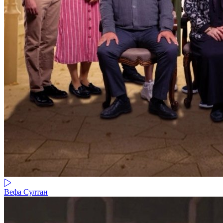
Вефа Султан