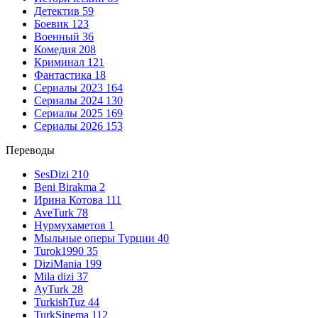
Детектив
59
Боевик
123
Военный
36
Комедия
208
Криминал
121
Фантастика
18
Сериалы 2023
164
Сериалы 2024
130
Сериалы 2025
169
Сериалы 2026
153
Переводы
SesDizi
210
Beni Birakma
2
Ирина Котова
111
AveTurk
78
Нурмухаметов
1
Мыльные оперы Турции
40
Turok1990
35
DiziMania
199
Mila dizi
37
AyTurk
28
TurkishTuz
44
TurkSinema
112