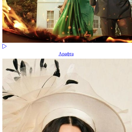
Арафта