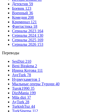
Детектив
59
Боевик
123
Военный
36
Комедия
208
Криминал
121
Фантастика
18
Сериалы 2023
164
Сериалы 2024
130
Сериалы 2025
169
Сериалы 2026
153
Переводы
SesDizi
210
Beni Birakma
2
Ирина Котова
111
AveTurk
78
Нурмухаметов
1
Мыльные оперы Турции
40
Turok1990
35
DiziMania
199
Mila dizi
37
AyTurk
28
TurkishTuz
44
TurkSinema
112