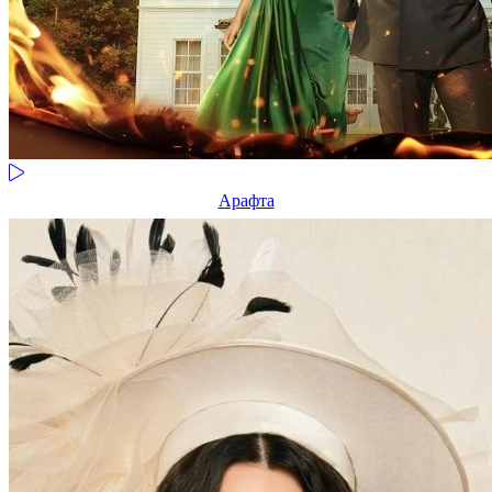
Арафта