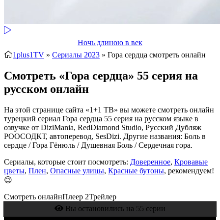
Ночь длиною в век
1plus1TV
»
Сериалы 2023
» Гора сердца
смотреть онлайн
Смотреть «Гора сердца» 55 серия на
русском онлайн
На этой странице сайта «1+1 ТВ» вы можете смотреть онлайн
турецкий сериал Гора сердца 55 серия на русском языке в
озвучке от DiziMania, RedDiamond Studio, Русский Дубляж
РООСОДКТ, автоперевод, SesDizi. Другие названия: Боль в
сердце / Гора Гёнюль / Душевная Боль / Сердечная гора.
Сериалы, которые стоит посмотреть:
Доверенное
,
Кровавые
цветы
,
Плен
,
Опасные улицы
,
Красные бутоны
, рекомендуем!
😉
Смотреть онлайн
Плеер 2
Трейлер
Вы остановились на 55 серии