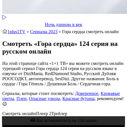
Ночь длиною в век
1plus1TV
»
Сериалы 2023
» Гора сердца
смотреть онлайн
Смотреть «Гора сердца» 124 серия на
русском онлайн
На этой странице сайта «1+1 ТВ» вы можете смотреть онлайн
турецкий сериал Гора сердца 124 серия на русском языке в
озвучке от DiziMania, RedDiamond Studio, Русский Дубляж
РООСОДКТ, автоперевод, SesDizi. Другие названия: Боль в
сердце / Гора Гёнюль / Душевная Боль / Сердечная гора.
Сериалы, которые стоит посмотреть:
Доверенное
,
Кровавые
цветы
,
Плен
,
Опасные улицы
,
Красные бутоны
, рекомендуем!
😉
Смотреть онлайн
Плеер 2
Трейлер
Вы остановились на 124 серии