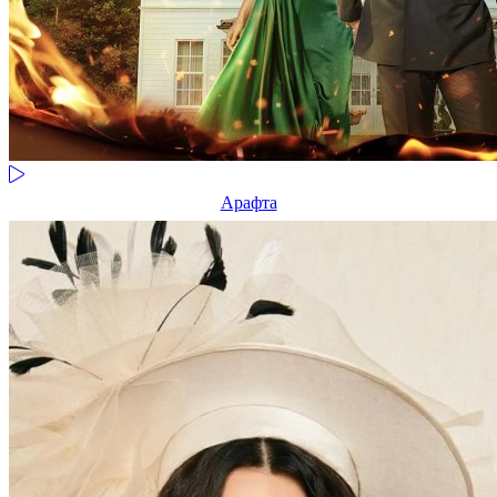
Арафта