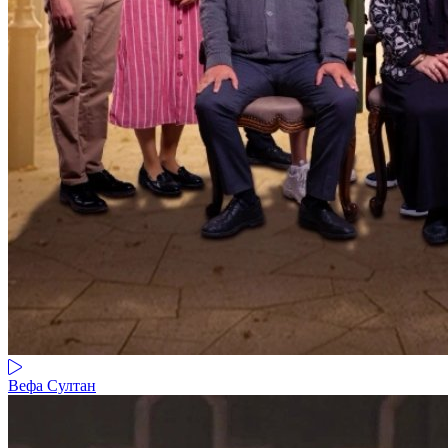
Вефа Султан