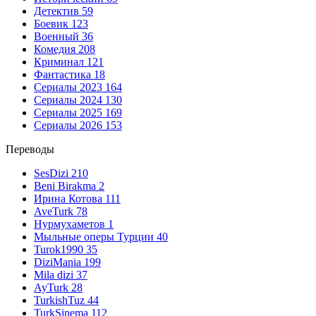
Детектив
59
Боевик
123
Военный
36
Комедия
208
Криминал
121
Фантастика
18
Сериалы 2023
164
Сериалы 2024
130
Сериалы 2025
169
Сериалы 2026
153
Переводы
SesDizi
210
Beni Birakma
2
Ирина Котова
111
AveTurk
78
Нурмухаметов
1
Мыльные оперы Турции
40
Turok1990
35
DiziMania
199
Mila dizi
37
AyTurk
28
TurkishTuz
44
TurkSinema
112