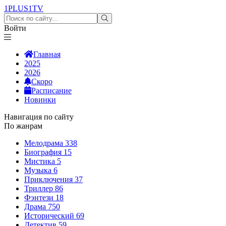
1PLUS1
TV
Войти
Главная
2025
2026
Скоро
Расписание
Новинки
Навигация по сайту
По жанрам
Мелодрама
338
Биография
15
Мистика
5
Музыка
6
Приключения
37
Триллер
86
Фэнтези
18
Драма
750
Исторический
69
Детектив
59