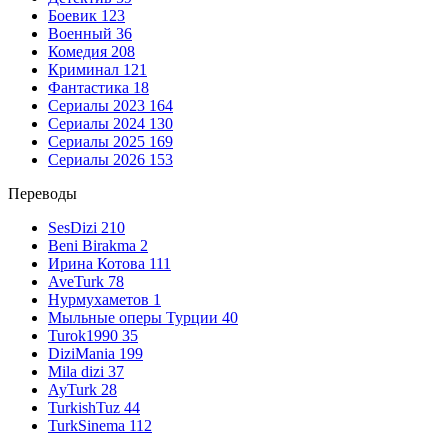
Боевик
123
Военный
36
Комедия
208
Криминал
121
Фантастика
18
Сериалы 2023
164
Сериалы 2024
130
Сериалы 2025
169
Сериалы 2026
153
Переводы
SesDizi
210
Beni Birakma
2
Ирина Котова
111
AveTurk
78
Нурмухаметов
1
Мыльные оперы Турции
40
Turok1990
35
DiziMania
199
Mila dizi
37
AyTurk
28
TurkishTuz
44
TurkSinema
112