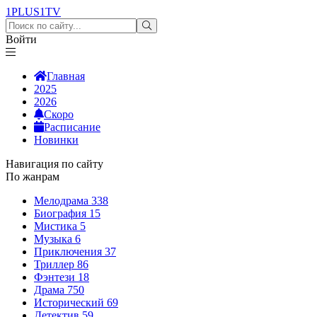
1PLUS1
TV
Войти
Главная
2025
2026
Скоро
Расписание
Новинки
Навигация по сайту
По жанрам
Мелодрама
338
Биография
15
Мистика
5
Музыка
6
Приключения
37
Триллер
86
Фэнтези
18
Драма
750
Исторический
69
Детектив
59