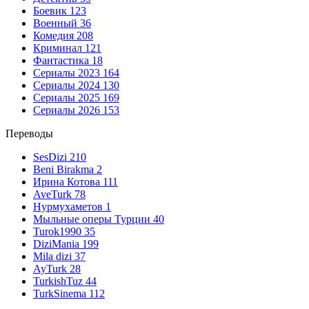
Боевик
123
Военный
36
Комедия
208
Криминал
121
Фантастика
18
Сериалы 2023
164
Сериалы 2024
130
Сериалы 2025
169
Сериалы 2026
153
Переводы
SesDizi
210
Beni Birakma
2
Ирина Котова
111
AveTurk
78
Нурмухаметов
1
Мыльные оперы Турции
40
Turok1990
35
DiziMania
199
Mila dizi
37
AyTurk
28
TurkishTuz
44
TurkSinema
112