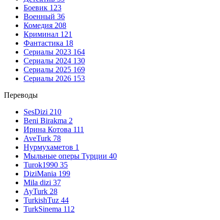
Боевик
123
Военный
36
Комедия
208
Криминал
121
Фантастика
18
Сериалы 2023
164
Сериалы 2024
130
Сериалы 2025
169
Сериалы 2026
153
Переводы
SesDizi
210
Beni Birakma
2
Ирина Котова
111
AveTurk
78
Нурмухаметов
1
Мыльные оперы Турции
40
Turok1990
35
DiziMania
199
Mila dizi
37
AyTurk
28
TurkishTuz
44
TurkSinema
112