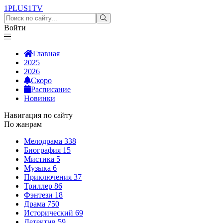
1PLUS1
TV
Войти
Главная
2025
2026
Скоро
Расписание
Новинки
Навигация по сайту
По жанрам
Мелодрама
338
Биография
15
Мистика
5
Музыка
6
Приключения
37
Триллер
86
Фэнтези
18
Драма
750
Исторический
69
Детектив
59