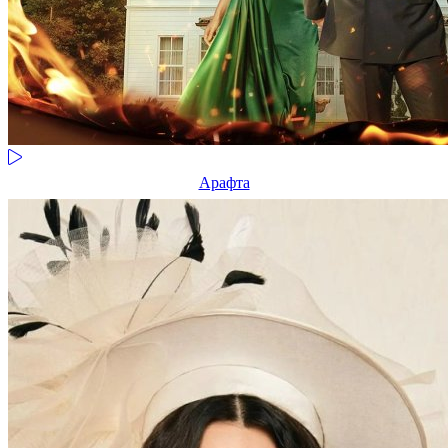
Арафта