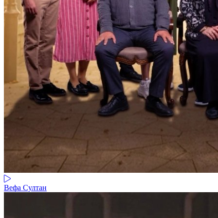
Вефа Султан