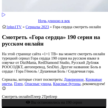
Ночь длиною в век
1plus1TV
»
Сериалы 2023
» Гора сердца
смотреть онлайн
Смотреть «Гора сердца» 190 серия на
русском онлайн
На этой странице сайта «1+1 ТВ» вы можете смотреть онлайн
турецкий сериал Гора сердца 190 серия на русском языке в
озвучке от DiziMania, RedDiamond Studio, Русский Дубляж
РООСОДКТ, автоперевод, SesDizi. Другие названия: Боль в
сердце / Гора Гёнюль / Душевная Боль / Сердечная гора.
Сериалы, которые стоит посмотреть:
Доверенное
,
Кровавые
цветы
,
Плен
,
Опасные улицы
,
Красные бутоны
, рекомендуем!
😉
Смотреть онлайн
Плеер 2
Трейлер
Вы остановились на 190 серии