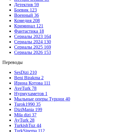
Детектив
59
Боевик
123
Военный
36
Комедия
208
Криминал
121
Фантастика
18
Сериалы 2023
164
Сериалы 2024
130
Сериалы 2025
169
Сериалы 2026
153
Переводы
SesDizi
210
Beni Birakma
2
Ирина Котова
111
AveTurk
78
Нурмухаметов
1
Мыльные оперы Турции
40
Turok1990
35
DiziMania
199
Mila dizi
37
AyTurk
28
TurkishTuz
44
TurkSinema
112