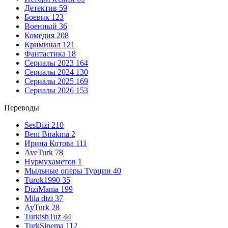
Детектив
59
Боевик
123
Военный
36
Комедия
208
Криминал
121
Фантастика
18
Сериалы 2023
164
Сериалы 2024
130
Сериалы 2025
169
Сериалы 2026
153
Переводы
SesDizi
210
Beni Birakma
2
Ирина Котова
111
AveTurk
78
Нурмухаметов
1
Мыльные оперы Турции
40
Turok1990
35
DiziMania
199
Mila dizi
37
AyTurk
28
TurkishTuz
44
TurkSinema
112