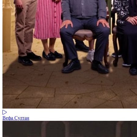
Вефа Султан