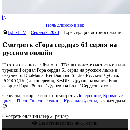
Ночь длиною в век
1plus1TV
»
Сериалы 2023
» Гора сердца
смотреть онлайн
Смотреть «Гора сердца» 61 серия на
русском онлайн
На этой странице сайта «1+1 ТВ» вы можете смотреть онлайн
турецкий сериал Гора сердца 61 серия на русском языке в
озвучке от DiziMania, RedDiamond Studio, Русский Дубляж
РООСОДКТ, автоперевод, SesDizi. Другие названия: Боль в
сердце / Гора Гёнюль / Душевная Боль / Сердечная гора.
Сериалы, которые стоит посмотреть:
Доверенное
,
Кровавые
цветы
,
Плен
,
Опасные улицы
,
Красные бутоны
, рекомендуем!
😉
Смотреть онлайн
Плеер 2
Трейлер
Вы остановились на 61 серии