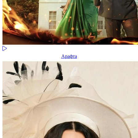
Арафта