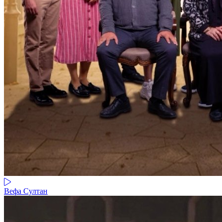
Вефа Султан