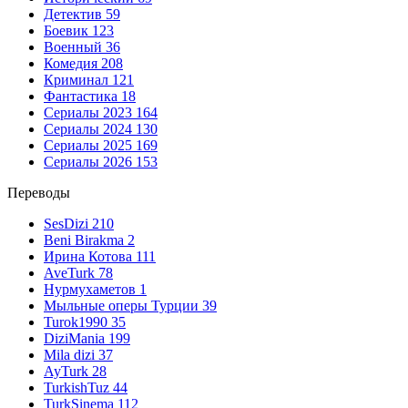
Детектив
59
Боевик
123
Военный
36
Комедия
208
Криминал
121
Фантастика
18
Сериалы 2023
164
Сериалы 2024
130
Сериалы 2025
169
Сериалы 2026
153
Переводы
SesDizi
210
Beni Birakma
2
Ирина Котова
111
AveTurk
78
Нурмухаметов
1
Мыльные оперы Турции
39
Turok1990
35
DiziMania
199
Mila dizi
37
AyTurk
28
TurkishTuz
44
TurkSinema
112