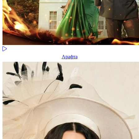
Арафта