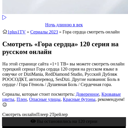
Ночь длиною в век
1plus1TV
»
Сериалы 2023
» Гора сердца
смотреть онлайн
Смотреть «Гора сердца» 120 серия на
русском онлайн
На этой странице сайта «1+1 ТВ» вы можете смотреть онлайн
турецкий сериал Гора сердца 120 серия на русском языке в
озвучке от DiziMania, RedDiamond Studio, Русский Дубляж
РООСОДКТ, автоперевод, SesDizi. Другие названия: Боль в
сердце / Гора Гёнюль / Душевная Боль / Сердечная гора.
Сериалы, которые стоит посмотреть:
Доверенное
,
Кровавые
цветы
,
Плен
,
Опасные улицы
,
Красные бутоны
, рекомендуем!
😉
Смотреть онлайн
Плеер 2
Трейлер
Вы остановились на 120 серии