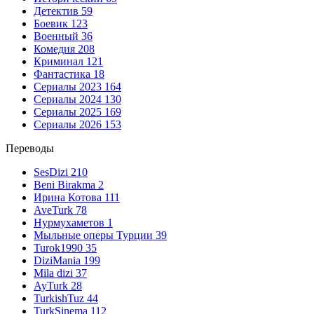
Детектив
59
Боевик
123
Военный
36
Комедия
208
Криминал
121
Фантастика
18
Сериалы 2023
164
Сериалы 2024
130
Сериалы 2025
169
Сериалы 2026
153
Переводы
SesDizi
210
Beni Birakma
2
Ирина Котова
111
AveTurk
78
Нурмухаметов
1
Мыльные оперы Турции
39
Turok1990
35
DiziMania
199
Mila dizi
37
AyTurk
28
TurkishTuz
44
TurkSinema
112