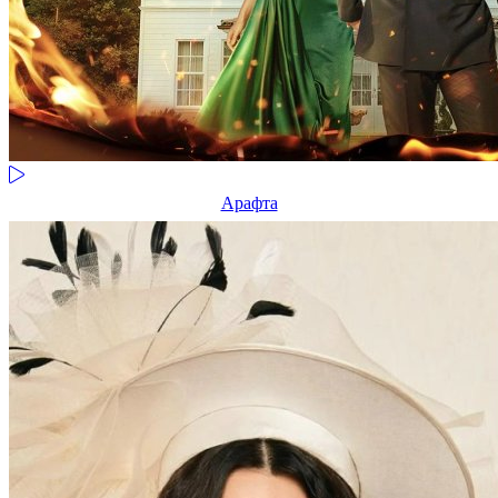
Арафта