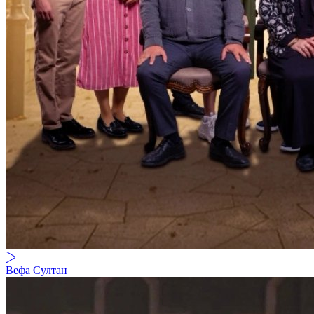
Вефа Султан