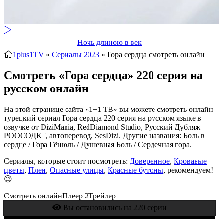
Ночь длиною в век
1plus1TV
»
Сериалы 2023
» Гора сердца
смотреть онлайн
Смотреть «Гора сердца» 220 серия на
русском онлайн
На этой странице сайта «1+1 ТВ» вы можете смотреть онлайн
турецкий сериал Гора сердца 220 серия на русском языке в
озвучке от DiziMania, RedDiamond Studio, Русский Дубляж
РООСОДКТ, автоперевод, SesDizi. Другие названия: Боль в
сердце / Гора Гёнюль / Душевная Боль / Сердечная гора.
Сериалы, которые стоит посмотреть:
Доверенное
,
Кровавые
цветы
,
Плен
,
Опасные улицы
,
Красные бутоны
, рекомендуем!
😉
Смотреть онлайн
Плеер 2
Трейлер
Вы остановились на 220 серии