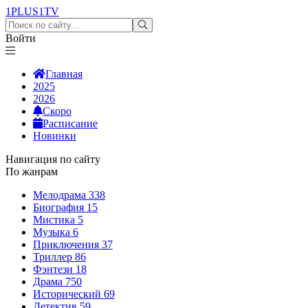
1PLUS1
TV
Войти
Главная
2025
2026
Скоро
Расписание
Новинки
Навигация по сайту
По жанрам
Мелодрама
338
Биография
15
Мистика
5
Музыка
6
Приключения
37
Триллер
86
Фэнтези
18
Драма
750
Исторический
69
Детектив
59