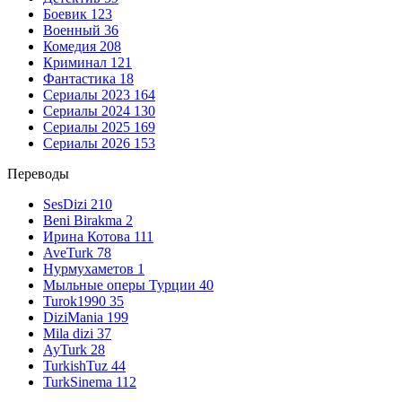
Боевик
123
Военный
36
Комедия
208
Криминал
121
Фантастика
18
Сериалы 2023
164
Сериалы 2024
130
Сериалы 2025
169
Сериалы 2026
153
Переводы
SesDizi
210
Beni Birakma
2
Ирина Котова
111
AveTurk
78
Нурмухаметов
1
Мыльные оперы Турции
40
Turok1990
35
DiziMania
199
Mila dizi
37
AyTurk
28
TurkishTuz
44
TurkSinema
112