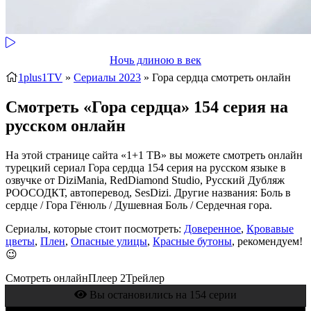
Ночь длиною в век
1plus1TV
»
Сериалы 2023
» Гора сердца
смотреть онлайн
Смотреть «Гора сердца» 154 серия на
русском онлайн
На этой странице сайта «1+1 ТВ» вы можете смотреть онлайн
турецкий сериал Гора сердца 154 серия на русском языке в
озвучке от DiziMania, RedDiamond Studio, Русский Дубляж
РООСОДКТ, автоперевод, SesDizi. Другие названия: Боль в
сердце / Гора Гёнюль / Душевная Боль / Сердечная гора.
Сериалы, которые стоит посмотреть:
Доверенное
,
Кровавые
цветы
,
Плен
,
Опасные улицы
,
Красные бутоны
, рекомендуем!
😉
Смотреть онлайн
Плеер 2
Трейлер
Вы остановились на 154 серии