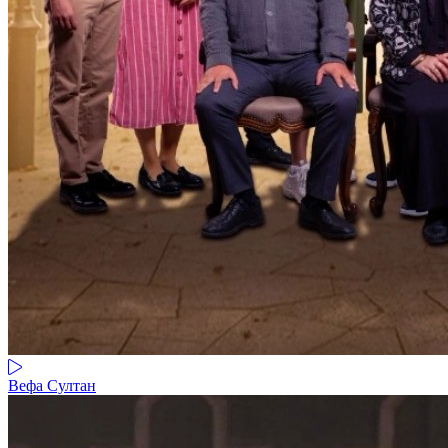
Вефа Султан