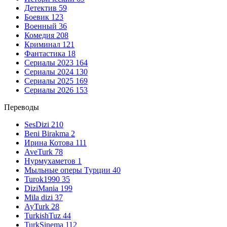
Детектив
59
Боевик
123
Военный
36
Комедия
208
Криминал
121
Фантастика
18
Сериалы 2023
164
Сериалы 2024
130
Сериалы 2025
169
Сериалы 2026
153
Переводы
SesDizi
210
Beni Birakma
2
Ирина Котова
111
AveTurk
78
Нурмухаметов
1
Мыльные оперы Турции
40
Turok1990
35
DiziMania
199
Mila dizi
37
AyTurk
28
TurkishTuz
44
TurkSinema
112