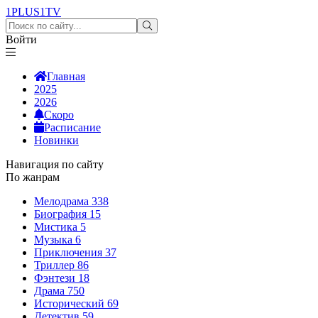
1PLUS1
TV
Войти
Главная
2025
2026
Скоро
Расписание
Новинки
Навигация по сайту
По жанрам
Мелодрама
338
Биография
15
Мистика
5
Музыка
6
Приключения
37
Триллер
86
Фэнтези
18
Драма
750
Исторический
69
Детектив
59