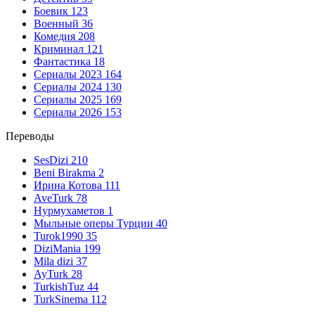
Боевик
123
Военный
36
Комедия
208
Криминал
121
Фантастика
18
Сериалы 2023
164
Сериалы 2024
130
Сериалы 2025
169
Сериалы 2026
153
Переводы
SesDizi
210
Beni Birakma
2
Ирина Котова
111
AveTurk
78
Нурмухаметов
1
Мыльные оперы Турции
40
Turok1990
35
DiziMania
199
Mila dizi
37
AyTurk
28
TurkishTuz
44
TurkSinema
112