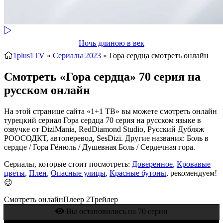
Ночь длиною в век
1plus1TV
»
Сериалы 2023
» Гора сердца
смотреть онлайн
Смотреть «Гора сердца» 70 серия на
русском онлайн
На этой странице сайта «1+1 ТВ» вы можете смотреть онлайн
турецкий сериал Гора сердца 70 серия на русском языке в
озвучке от DiziMania, RedDiamond Studio, Русский Дубляж
РООСОДКТ, автоперевод, SesDizi. Другие названия: Боль в
сердце / Гора Гёнюль / Душевная Боль / Сердечная гора.
Сериалы, которые стоит посмотреть:
Доверенное
,
Кровавые
цветы
,
Плен
,
Опасные улицы
,
Красные бутоны
, рекомендуем!
😉
Смотреть онлайн
Плеер 2
Трейлер
Вы остановились на 70 серии