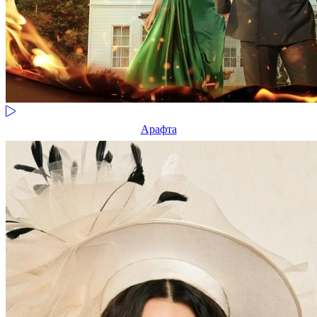
Арафта