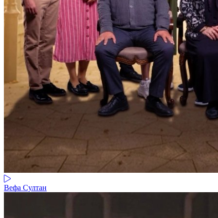
Вефа Султан