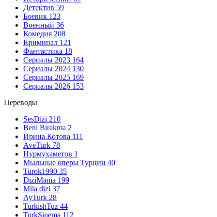
Детектив
59
Боевик
123
Военный
36
Комедия
208
Криминал
121
Фантастика
18
Сериалы 2023
164
Сериалы 2024
130
Сериалы 2025
169
Сериалы 2026
153
Переводы
SesDizi
210
Beni Birakma
2
Ирина Котова
111
AveTurk
78
Нурмухаметов
1
Мыльные оперы Турции
40
Turok1990
35
DiziMania
199
Mila dizi
37
AyTurk
28
TurkishTuz
44
TurkSinema
112