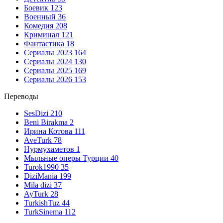
Боевик
123
Военный
36
Комедия
208
Криминал
121
Фантастика
18
Сериалы 2023
164
Сериалы 2024
130
Сериалы 2025
169
Сериалы 2026
153
Переводы
SesDizi
210
Beni Birakma
2
Ирина Котова
111
AveTurk
78
Нурмухаметов
1
Мыльные оперы Турции
40
Turok1990
35
DiziMania
199
Mila dizi
37
AyTurk
28
TurkishTuz
44
TurkSinema
112