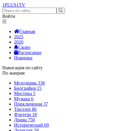
1PLUS1
TV
Войти
Главная
2025
2026
Скоро
Расписание
Новинки
Навигация по сайту
По жанрам
Мелодрама
338
Биография
15
Мистика
5
Музыка
6
Приключения
37
Триллер
86
Фэнтези
18
Драма
750
Исторический
69
Детектив
59