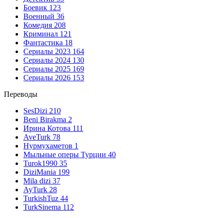
Боевик
123
Военный
36
Комедия
208
Криминал
121
Фантастика
18
Сериалы 2023
164
Сериалы 2024
130
Сериалы 2025
169
Сериалы 2026
153
Переводы
SesDizi
210
Beni Birakma
2
Ирина Котова
111
AveTurk
78
Нурмухаметов
1
Мыльные оперы Турции
40
Turok1990
35
DiziMania
199
Mila dizi
37
AyTurk
28
TurkishTuz
44
TurkSinema
112