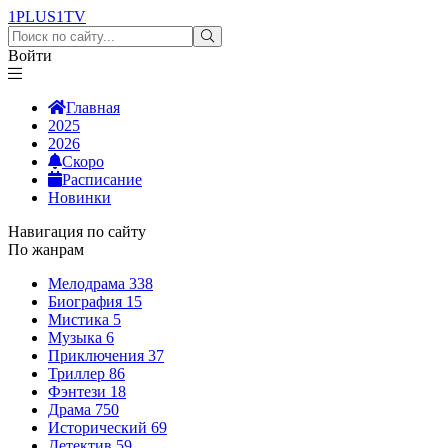
1PLUS1
TV
Войти
Главная
2025
2026
Скоро
Расписание
Новинки
Навигация по сайту
По жанрам
Мелодрама
338
Биография
15
Мистика
5
Музыка
6
Приключения
37
Триллер
86
Фэнтези
18
Драма
750
Исторический
69
Детектив
59