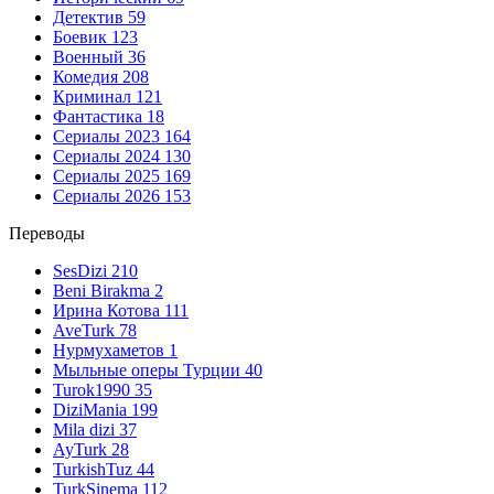
Детектив
59
Боевик
123
Военный
36
Комедия
208
Криминал
121
Фантастика
18
Сериалы 2023
164
Сериалы 2024
130
Сериалы 2025
169
Сериалы 2026
153
Переводы
SesDizi
210
Beni Birakma
2
Ирина Котова
111
AveTurk
78
Нурмухаметов
1
Мыльные оперы Турции
40
Turok1990
35
DiziMania
199
Mila dizi
37
AyTurk
28
TurkishTuz
44
TurkSinema
112