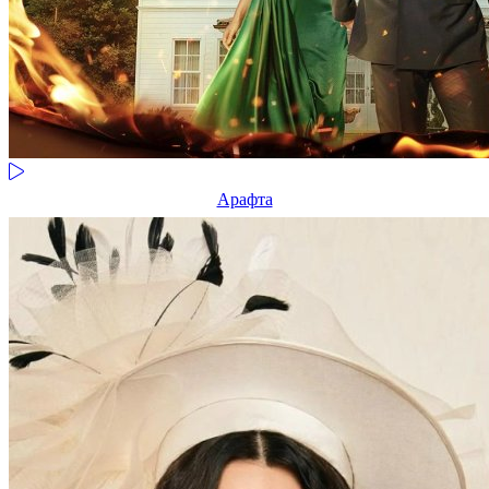
Арафта