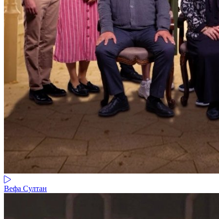
Вефа Султан