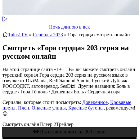
Ночь длиною в век
1plus1TV
»
Сериалы 2023
» Гора сердца
смотреть онлайн
Смотреть «Гора сердца» 203 серия на
русском онлайн
На этой странице сайта «1+1 ТВ» вы можете смотреть онлайн
турецкий сериал Гора сердца 203 серия на русском языке в
озвучке от DiziMania, RedDiamond Studio, Русский Дубляж
РООСОДКТ, автоперевод, SesDizi. Другие названия: Боль в
сердце / Гора Гёнюль / Душевная Боль / Сердечная гора.
Сериалы, которые стоит посмотреть:
Доверенное
,
Кровавые
цветы
,
Плен
,
Опасные улицы
,
Красные бутоны
, рекомендуем!
😉
Смотреть онлайн
Плеер 2
Трейлер
Вы остановились на 203 серии