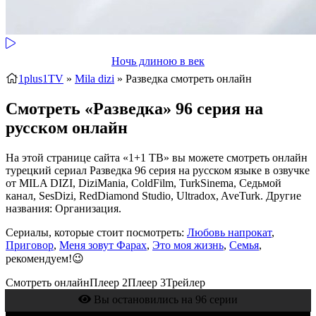
Ночь длиною в век
1plus1TV
»
Mila dizi
» Разведка
смотреть онлайн
Смотреть «Разведка» 96 серия на
русском онлайн
На этой странице сайта «1+1 ТВ» вы можете смотреть онлайн
турецкий сериал Разведка 96 серия на русском языке в озвучке
от MILA DIZI, DiziMania, ColdFilm, TurkSinema, Седьмой
канал, SesDizi, RedDiamond Studio, Ultradox, AveTurk. Другие
названия: Организация.
Сериалы, которые стоит посмотреть:
Любовь напрокат
,
Приговор
,
Меня зовут Фарах
,
Это моя жизнь
,
Семья
,
рекомендуем!😉
Смотреть онлайн
Плеер 2
Плеер 3
Трейлер
Вы остановились на 96 серии