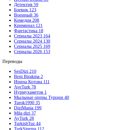
Детектив
59
Боевик
123
Военный
36
Комедия
208
Криминал
121
Фантастика
18
Сериалы 2023
164
Сериалы 2024
130
Сериалы 2025
169
Сериалы 2026
153
Переводы
SesDizi
210
Beni Birakma
2
Ирина Котова
111
AveTurk
78
Нурмухаметов
1
Мыльные оперы Турции
40
Turok1990
35
DiziMania
199
Mila dizi
37
AyTurk
28
TurkishTuz
44
TurkSinema
112