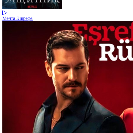
Мечта Эшрефа