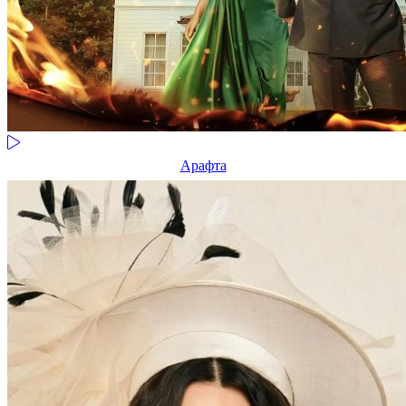
Арафта