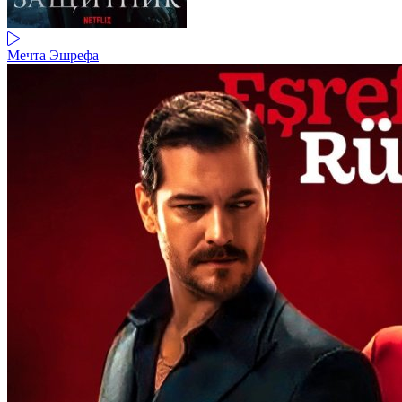
Мечта Эшрефа