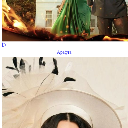
Арафта