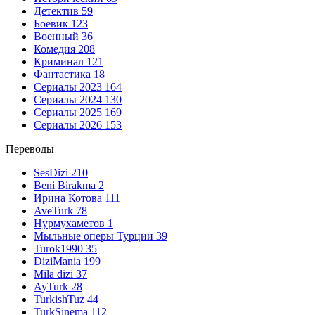
Детектив
59
Боевик
123
Военный
36
Комедия
208
Криминал
121
Фантастика
18
Сериалы 2023
164
Сериалы 2024
130
Сериалы 2025
169
Сериалы 2026
153
Переводы
SesDizi
210
Beni Birakma
2
Ирина Котова
111
AveTurk
78
Нурмухаметов
1
Мыльные оперы Турции
39
Turok1990
35
DiziMania
199
Mila dizi
37
AyTurk
28
TurkishTuz
44
TurkSinema
112