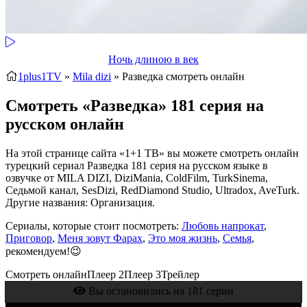
Ночь длиною в век
1plus1TV
»
Mila dizi
» Разведка
смотреть онлайн
Смотреть «Разведка» 181 серия на
русском онлайн
На этой странице сайта «1+1 ТВ» вы можете смотреть онлайн
турецкий сериал Разведка 181 серия на русском языке в
озвучке от MILA DIZI, DiziMania, ColdFilm, TurkSinema,
Седьмой канал, SesDizi, RedDiamond Studio, Ultradox, AveTurk.
Другие названия: Организация.
Сериалы, которые стоит посмотреть:
Любовь напрокат
,
Приговор
,
Меня зовут Фарах
,
Это моя жизнь
,
Семья
,
рекомендуем!😉
Смотреть онлайн
Плеер 2
Плеер 3
Трейлер
Вы остановились на 181 серии