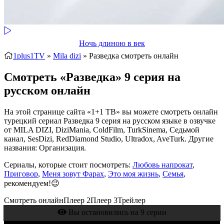
Ночь длиною в век
1plus1TV
»
Mila dizi
» Разведка
смотреть онлайн
Смотреть «Разведка» 9 серия на
русском онлайн
На этой странице сайта «1+1 ТВ» вы можете смотреть онлайн
турецкий сериал Разведка 9 серия на русском языке в озвучке
от MILA DIZI, DiziMania, ColdFilm, TurkSinema, Седьмой
канал, SesDizi, RedDiamond Studio, Ultradox, AveTurk. Другие
названия: Организация.
Сериалы, которые стоит посмотреть:
Любовь напрокат
,
Приговор
,
Меня зовут Фарах
,
Это моя жизнь
,
Семья
,
рекомендуем!😉
Смотреть онлайн
Плеер 2
Плеер 3
Трейлер
Вы остановились на 9 серии