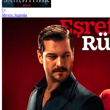
Мечта Эшрефа