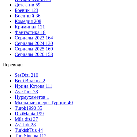
Детектив
59
Боевик
123
Военный
36
Комедия
208
Криминал
121
Фантастика
18
Сериалы 2023
164
Сериалы 2024
130
Сериалы 2025
169
Сериалы 2026
153
Переводы
SesDizi
210
Beni Birakma
2
Ирина Котова
111
AveTurk
78
Нурмухаметов
1
Мыльные оперы Турции
40
Turok1990
35
DiziMania
199
Mila dizi
37
AyTurk
28
TurkishTuz
44
TurkSinema
112