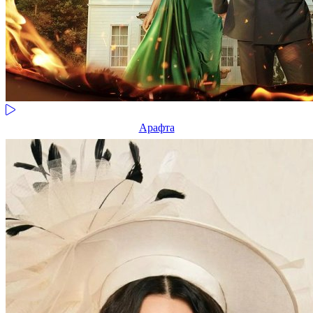
Арафта