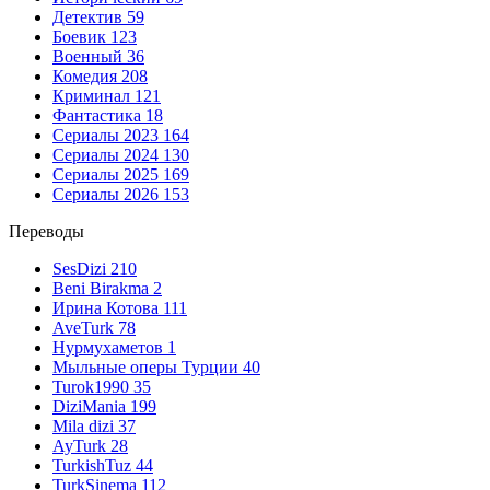
Детектив
59
Боевик
123
Военный
36
Комедия
208
Криминал
121
Фантастика
18
Сериалы 2023
164
Сериалы 2024
130
Сериалы 2025
169
Сериалы 2026
153
Переводы
SesDizi
210
Beni Birakma
2
Ирина Котова
111
AveTurk
78
Нурмухаметов
1
Мыльные оперы Турции
40
Turok1990
35
DiziMania
199
Mila dizi
37
AyTurk
28
TurkishTuz
44
TurkSinema
112