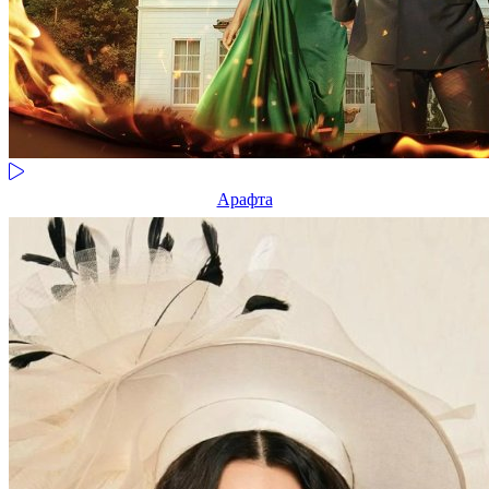
Арафта