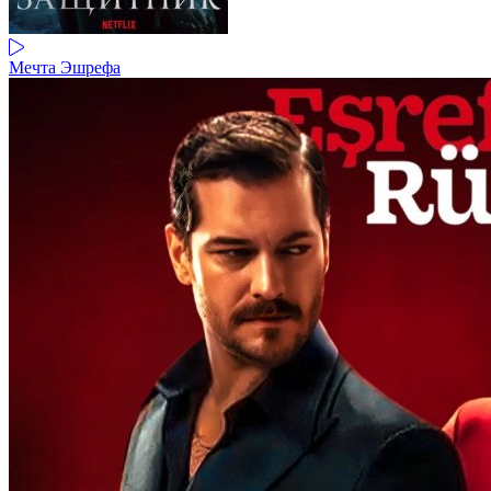
Мечта Эшрефа