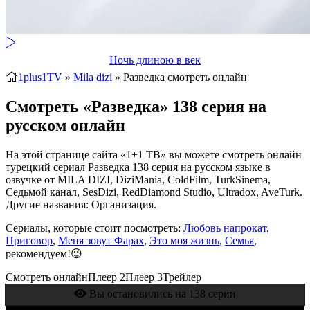
Ночь длиною в век
1plus1TV
»
Mila dizi
» Разведка
смотреть онлайн
Смотреть «Разведка» 138 серия на
русском онлайн
На этой странице сайта «1+1 ТВ» вы можете смотреть онлайн
турецкий сериал Разведка 138 серия на русском языке в
озвучке от MILA DIZI, DiziMania, ColdFilm, TurkSinema,
Седьмой канал, SesDizi, RedDiamond Studio, Ultradox, AveTurk.
Другие названия: Организация.
Сериалы, которые стоит посмотреть:
Любовь напрокат
,
Приговор
,
Меня зовут Фарах
,
Это моя жизнь
,
Семья
,
рекомендуем!😉
Смотреть онлайн
Плеер 2
Плеер 3
Трейлер
Вы остановились на 138 серии