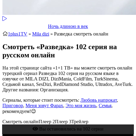
Ночь длиною в век
1plus1TV
»
Mila dizi
» Разведка
смотреть онлайн
Смотреть «Разведка» 102 серия на
русском онлайн
На этой странице сайта «1+1 ТВ» вы можете смотреть онлайн
турецкий сериал Разведка 102 серия на русском языке в
озвучке от MILA DIZI, DiziMania, ColdFilm, TurkSinema,
Седьмой канал, SesDizi, RedDiamond Studio, Ultradox, AveTurk.
Другие названия: Организация.
Сериалы, которые стоит посмотреть:
Любовь напрокат
,
Приговор
,
Меня зовут Фарах
,
Это моя жизнь
,
Семья
,
рекомендуем!😉
Смотреть онлайн
Плеер 2
Плеер 3
Трейлер
Вы остановились на 102 серии