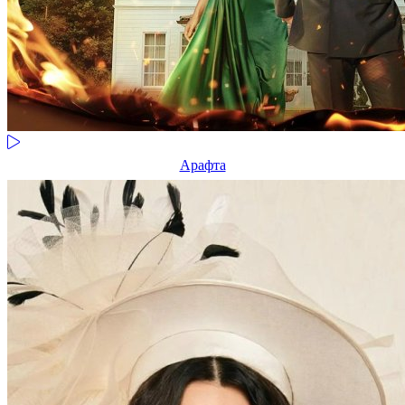
Арафта