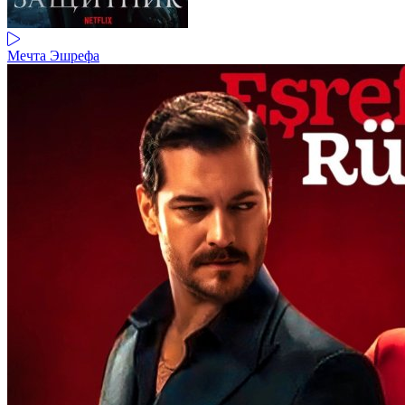
Мечта Эшрефа