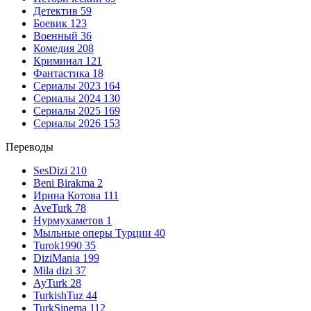
Детектив
59
Боевик
123
Военный
36
Комедия
208
Криминал
121
Фантастика
18
Сериалы 2023
164
Сериалы 2024
130
Сериалы 2025
169
Сериалы 2026
153
Переводы
SesDizi
210
Beni Birakma
2
Ирина Котова
111
AveTurk
78
Нурмухаметов
1
Мыльные оперы Турции
40
Turok1990
35
DiziMania
199
Mila dizi
37
AyTurk
28
TurkishTuz
44
TurkSinema
112