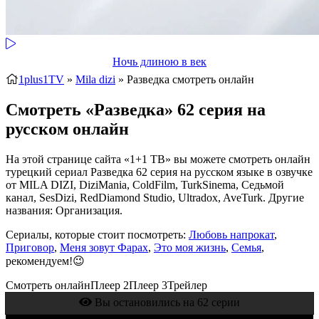
Ночь длиною в век
1plus1TV
»
Mila dizi
» Разведка
смотреть онлайн
Смотреть «Разведка» 62 серия на
русском онлайн
На этой странице сайта «1+1 ТВ» вы можете смотреть онлайн
турецкий сериал Разведка 62 серия на русском языке в озвучке
от MILA DIZI, DiziMania, ColdFilm, TurkSinema, Седьмой
канал, SesDizi, RedDiamond Studio, Ultradox, AveTurk. Другие
названия: Организация.
Сериалы, которые стоит посмотреть:
Любовь напрокат
,
Приговор
,
Меня зовут Фарах
,
Это моя жизнь
,
Семья
,
рекомендуем!😉
Смотреть онлайн
Плеер 2
Плеер 3
Трейлер
Вы остановились на 62 серии