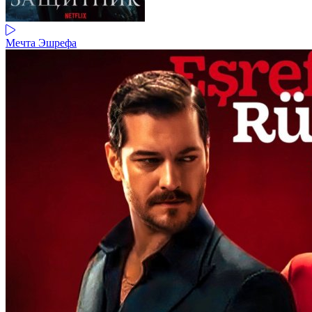
Мечта Эшрефа