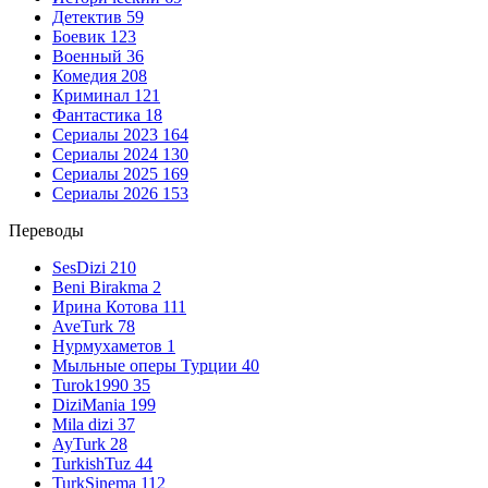
Детектив
59
Боевик
123
Военный
36
Комедия
208
Криминал
121
Фантастика
18
Сериалы 2023
164
Сериалы 2024
130
Сериалы 2025
169
Сериалы 2026
153
Переводы
SesDizi
210
Beni Birakma
2
Ирина Котова
111
AveTurk
78
Нурмухаметов
1
Мыльные оперы Турции
40
Turok1990
35
DiziMania
199
Mila dizi
37
AyTurk
28
TurkishTuz
44
TurkSinema
112