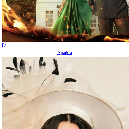
Арафта