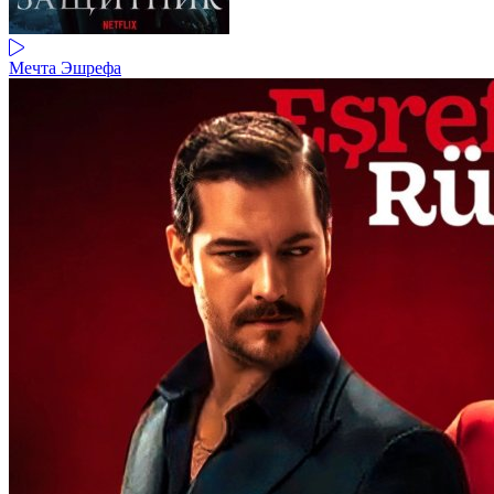
Мечта Эшрефа