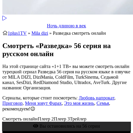
Ночь длиною в век
1plus1TV
»
Mila dizi
» Разведка
смотреть онлайн
Смотреть «Разведка» 56 серия на
русском онлайн
На этой странице сайта «1+1 ТВ» вы можете смотреть онлайн
турецкий сериал Разведка 56 серия на русском языке в озвучке
от MILA DIZI, DiziMania, ColdFilm, TurkSinema, Седьмой
канал, SesDizi, RedDiamond Studio, Ultradox, AveTurk. Другие
названия: Организация.
Сериалы, которые стоит посмотреть:
Любовь напрокат
,
Приговор
,
Меня зовут Фарах
,
Это моя жизнь
,
Семья
,
рекомендуем!😉
Смотреть онлайн
Плеер 2
Плеер 3
Трейлер
Вы остановились на 56 серии