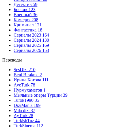
Детектив
59
Боевик
123
Военный
36
Комедия
208
Криминал
121
Фантастика
18
Сериалы 2023
164
Сериалы 2024
130
Сериалы 2025
169
Сериалы 2026
153
Переводы
SesDizi
210
Beni Birakma
2
Ирина Котова
111
AveTurk
78
Нурмухаметов
1
Мыльные оперы Турции
39
Turok1990
35
DiziMania
199
Mila dizi
37
AyTurk
28
TurkishTuz
44
TurkSinema
112