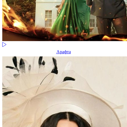
Арафта