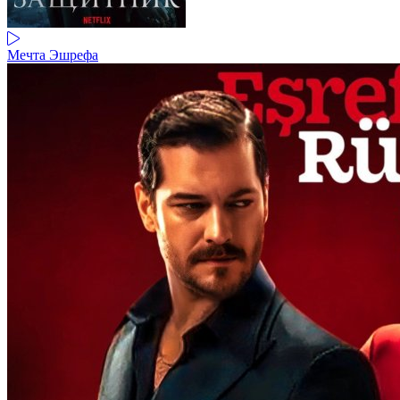
Мечта Эшрефа