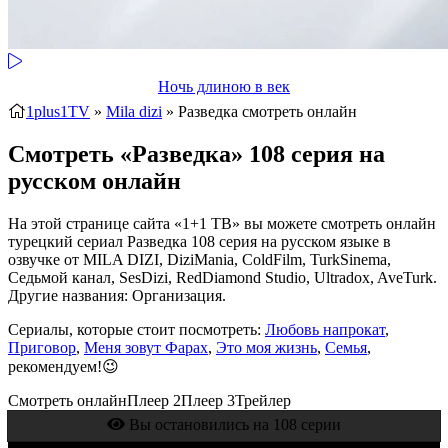
Ночь длиною в век
1plus1TV
»
Mila dizi
» Разведка
смотреть онлайн
Смотреть «Разведка» 108 серия на
русском онлайн
На этой странице сайта «1+1 ТВ» вы можете смотреть онлайн
турецкий сериал Разведка 108 серия на русском языке в
озвучке от MILA DIZI, DiziMania, ColdFilm, TurkSinema,
Седьмой канал, SesDizi, RedDiamond Studio, Ultradox, AveTurk.
Другие названия: Организация.
Сериалы, которые стоит посмотреть:
Любовь напрокат
,
Приговор
,
Меня зовут Фарах
,
Это моя жизнь
,
Семья
,
рекомендуем!😉
Смотреть онлайн
Плеер 2
Плеер 3
Трейлер
Вы остановились на 108 серии