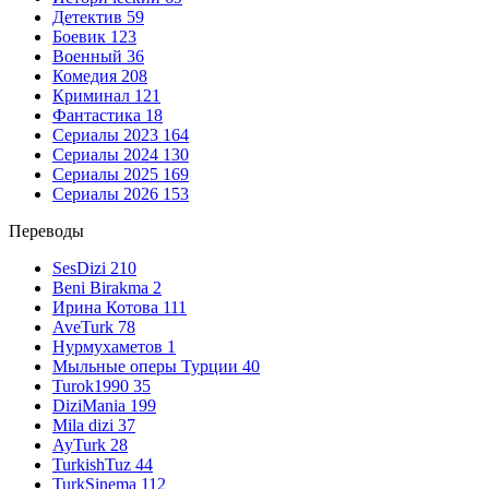
Детектив
59
Боевик
123
Военный
36
Комедия
208
Криминал
121
Фантастика
18
Сериалы 2023
164
Сериалы 2024
130
Сериалы 2025
169
Сериалы 2026
153
Переводы
SesDizi
210
Beni Birakma
2
Ирина Котова
111
AveTurk
78
Нурмухаметов
1
Мыльные оперы Турции
40
Turok1990
35
DiziMania
199
Mila dizi
37
AyTurk
28
TurkishTuz
44
TurkSinema
112