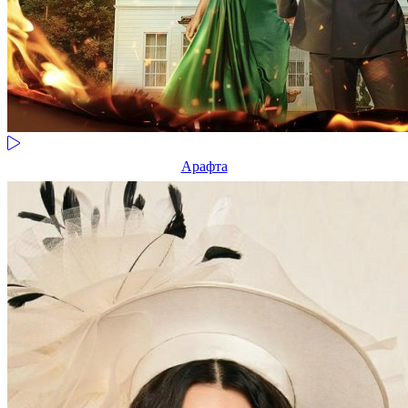
Арафта