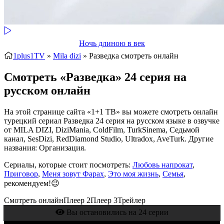
Ночь длиною в век
1plus1TV
»
Mila dizi
» Разведка
смотреть онлайн
Смотреть «Разведка» 24 серия на
русском онлайн
На этой странице сайта «1+1 ТВ» вы можете смотреть онлайн
турецкий сериал Разведка 24 серия на русском языке в озвучке
от MILA DIZI, DiziMania, ColdFilm, TurkSinema, Седьмой
канал, SesDizi, RedDiamond Studio, Ultradox, AveTurk. Другие
названия: Организация.
Сериалы, которые стоит посмотреть:
Любовь напрокат
,
Приговор
,
Меня зовут Фарах
,
Это моя жизнь
,
Семья
,
рекомендуем!😉
Смотреть онлайн
Плеер 2
Плеер 3
Трейлер
Вы остановились на 24 серии