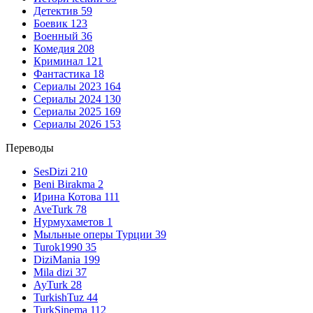
Детектив
59
Боевик
123
Военный
36
Комедия
208
Криминал
121
Фантастика
18
Сериалы 2023
164
Сериалы 2024
130
Сериалы 2025
169
Сериалы 2026
153
Переводы
SesDizi
210
Beni Birakma
2
Ирина Котова
111
AveTurk
78
Нурмухаметов
1
Мыльные оперы Турции
39
Turok1990
35
DiziMania
199
Mila dizi
37
AyTurk
28
TurkishTuz
44
TurkSinema
112