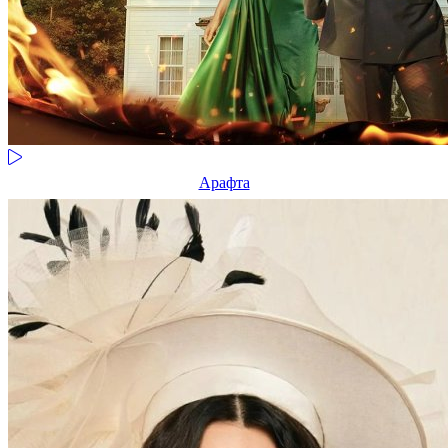
Арафта