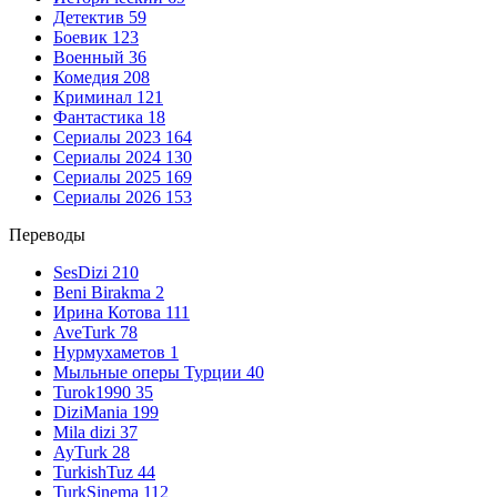
Детектив
59
Боевик
123
Военный
36
Комедия
208
Криминал
121
Фантастика
18
Сериалы 2023
164
Сериалы 2024
130
Сериалы 2025
169
Сериалы 2026
153
Переводы
SesDizi
210
Beni Birakma
2
Ирина Котова
111
AveTurk
78
Нурмухаметов
1
Мыльные оперы Турции
40
Turok1990
35
DiziMania
199
Mila dizi
37
AyTurk
28
TurkishTuz
44
TurkSinema
112