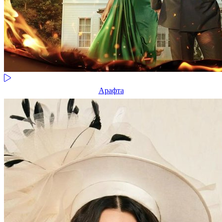
Арафта