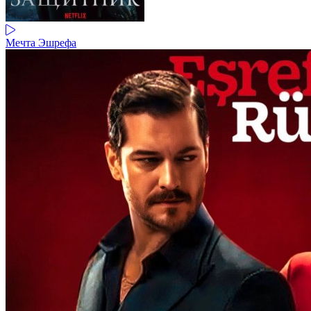
Мечта Эшрефа