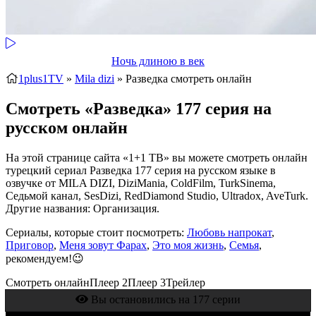
Ночь длиною в век
1plus1TV
»
Mila dizi
» Разведка
смотреть онлайн
Смотреть «Разведка» 177 серия на
русском онлайн
На этой странице сайта «1+1 ТВ» вы можете смотреть онлайн
турецкий сериал Разведка 177 серия на русском языке в
озвучке от MILA DIZI, DiziMania, ColdFilm, TurkSinema,
Седьмой канал, SesDizi, RedDiamond Studio, Ultradox, AveTurk.
Другие названия: Организация.
Сериалы, которые стоит посмотреть:
Любовь напрокат
,
Приговор
,
Меня зовут Фарах
,
Это моя жизнь
,
Семья
,
рекомендуем!😉
Смотреть онлайн
Плеер 2
Плеер 3
Трейлер
Вы остановились на 177 серии