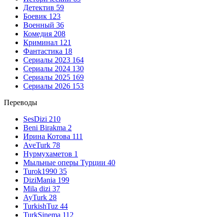
Детектив
59
Боевик
123
Военный
36
Комедия
208
Криминал
121
Фантастика
18
Сериалы 2023
164
Сериалы 2024
130
Сериалы 2025
169
Сериалы 2026
153
Переводы
SesDizi
210
Beni Birakma
2
Ирина Котова
111
AveTurk
78
Нурмухаметов
1
Мыльные оперы Турции
40
Turok1990
35
DiziMania
199
Mila dizi
37
AyTurk
28
TurkishTuz
44
TurkSinema
112