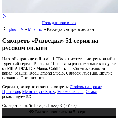
Ночь длиною в век
1plus1TV
»
Mila dizi
» Разведка
смотреть онлайн
Смотреть «Разведка» 51 серия на
русском онлайн
На этой странице сайта «1+1 ТВ» вы можете смотреть онлайн
турецкий сериал Разведка 51 серия на русском языке в озвучке
от MILA DIZI, DiziMania, ColdFilm, TurkSinema, Седьмой
канал, SesDizi, RedDiamond Studio, Ultradox, AveTurk. Другие
названия: Организация.
Сериалы, которые стоит посмотреть:
Любовь напрокат
,
Приговор
,
Меня зовут Фарах
,
Это моя жизнь
,
Семья
,
рекомендуем!😉
Смотреть онлайн
Плеер 2
Плеер 3
Трейлер
Вы остановились на 51 серии