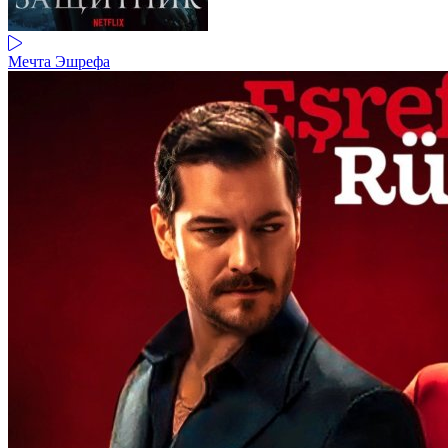
Мечта Эшрефа