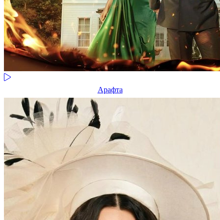
Арафта