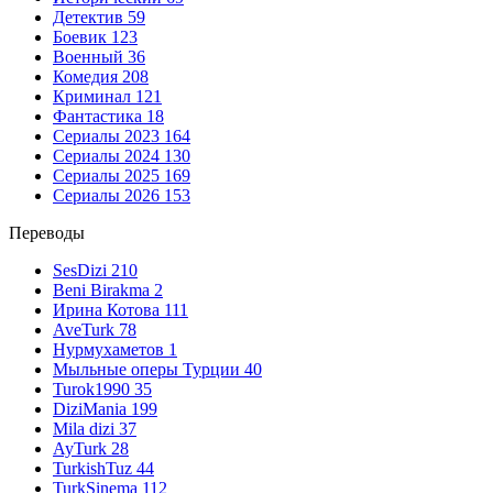
Детектив
59
Боевик
123
Военный
36
Комедия
208
Криминал
121
Фантастика
18
Сериалы 2023
164
Сериалы 2024
130
Сериалы 2025
169
Сериалы 2026
153
Переводы
SesDizi
210
Beni Birakma
2
Ирина Котова
111
AveTurk
78
Нурмухаметов
1
Мыльные оперы Турции
40
Turok1990
35
DiziMania
199
Mila dizi
37
AyTurk
28
TurkishTuz
44
TurkSinema
112