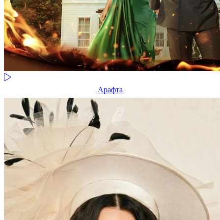
Арафта