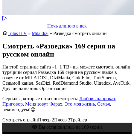
Ночь длиною в век
1plus1TV
»
Mila dizi
» Разведка
смотреть онлайн
Смотреть «Разведка» 169 серия на
русском онлайн
На этой странице сайта «1+1 ТВ» вы можете смотреть онлайн
турецкий сериал Разведка 169 серия на русском языке в
озвучке от MILA DIZI, DiziMania, ColdFilm, TurkSinema,
Седьмой канал, SesDizi, RedDiamond Studio, Ultradox, AveTurk.
Другие названия: Организация.
Сериалы, которые стоит посмотреть:
Любовь напрокат
,
Приговор
,
Меня зовут Фарах
,
Это моя жизнь
,
Семья
,
рекомендуем!😉
Смотреть онлайн
Плеер 2
Плеер 3
Трейлер
Вы остановились на 169 серии