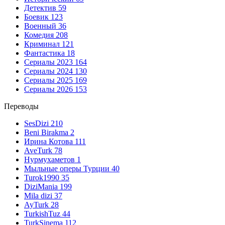
Детектив
59
Боевик
123
Военный
36
Комедия
208
Криминал
121
Фантастика
18
Сериалы 2023
164
Сериалы 2024
130
Сериалы 2025
169
Сериалы 2026
153
Переводы
SesDizi
210
Beni Birakma
2
Ирина Котова
111
AveTurk
78
Нурмухаметов
1
Мыльные оперы Турции
40
Turok1990
35
DiziMania
199
Mila dizi
37
AyTurk
28
TurkishTuz
44
TurkSinema
112