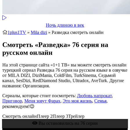
Ночь длиною в век
1plus1TV
»
Mila dizi
» Разведка
смотреть онлайн
Смотреть «Разведка» 76 серия на
русском онлайн
На этой странице сайта «1+1 ТВ» вы можете смотреть онлайн
турецкий сериал Разведка 76 серия на русском языке в озвучке
от MILA DIZI, DiziMania, ColdFilm, TurkSinema, Седьмой
канал, SesDizi, RedDiamond Studio, Ultradox, AveTurk. Другие
названия: Организация.
Сериалы, которые стоит посмотреть:
Любовь напрокат
,
Приговор
,
Меня зовут Фарах
,
Это моя жизнь
,
Семья
,
рекомендуем!😉
Смотреть онлайн
Плеер 2
Плеер 3
Трейлер
Вы остановились на 76 серии