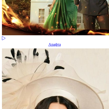
Арафта