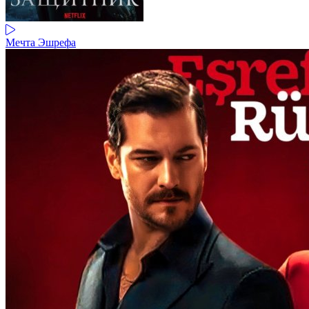
Мечта Эшрефа