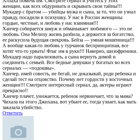
Аллаха помочь им. Смотрите сериал и учитесь у этих
женщин, как всех обдуривать и скрывать свои тайны!!!
Мукадер с братом — убийцы мужа и сына, за то, что он узнал
правду, посадили в психушку. У нас в России женщины
гордые, честные, и любовь у нас взаимная!!!
Ханчер собирается замуж и обманывает любимого — это не
любовь. Она Мелиху жизнь разбила, а держится за богатство,
ее раскусила будущая свекровь. Бейза — умная мошенница!!!
А вообще какая-то любовь у турчанок беспринципная, все
хотят что-то урвать! Флаг им в руки!!! Наверно, шизофреники.
Мукадер надо парализовать, а сына вернуть домой и
соединить с семьей. Все бедные девушки у богатых во всех
сериалах — «подошвы».
Ханчер, имей совесть, не бегай, не доказывай, роди ребенка и
сделай тест на отцовство. Почему нет гордости у восточных
женщин!!! Смотрите интересный сериал, да, актеры играют
прекрасно!!
Ханчер плачет, унижается, ребенок нервничает, что за мама?
Чихала на этого Джихана, вот убьют ее, тогда узнает, как мать
заказала убийство.
Ответить