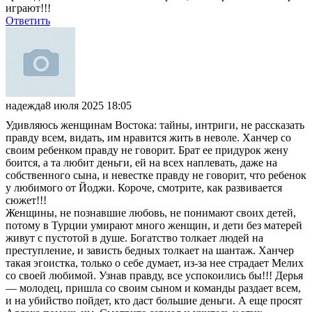
играют!!!
Ответить
надежда
8 июля 2025 18:05
Удивляюсь женщинам Востока: тайны, интриги, не рассказать
правду всем, видать, им нравится жить в неволе. Ханчер со
своим ребенком правду не говорит. Брат ее придурок жену
боится, а та любит деньги, ей на всех наплевать, даже на
собственного сына, и невестке правду не говорит, что ребенок
у любимого от Йоджи. Короче, смотрите, как развивается
сюжет!!!
Женщины, не познавшие любовь, не понимают своих детей,
потому в Турции умирают много женщин, и дети без матерей
живут с пустотой в душе. Богатство толкает людей на
преступление, и зависть бедных толкает на шантаж. Ханчер
такая эгоистка, только о себе думает, из-за нее страдает Мелих
со своей любимой. Узнав правду, все успокоились бы!!! Дерья
— молодец, пришла со своим сыном и команды раздает всем,
и на убийство пойдет, кто даст большие деньги. А еще просят