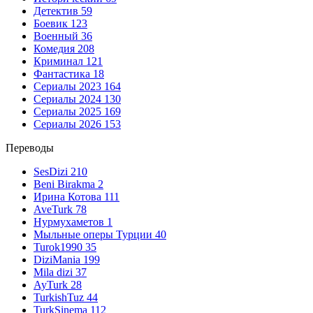
Детектив
59
Боевик
123
Военный
36
Комедия
208
Криминал
121
Фантастика
18
Сериалы 2023
164
Сериалы 2024
130
Сериалы 2025
169
Сериалы 2026
153
Переводы
SesDizi
210
Beni Birakma
2
Ирина Котова
111
AveTurk
78
Нурмухаметов
1
Мыльные оперы Турции
40
Turok1990
35
DiziMania
199
Mila dizi
37
AyTurk
28
TurkishTuz
44
TurkSinema
112