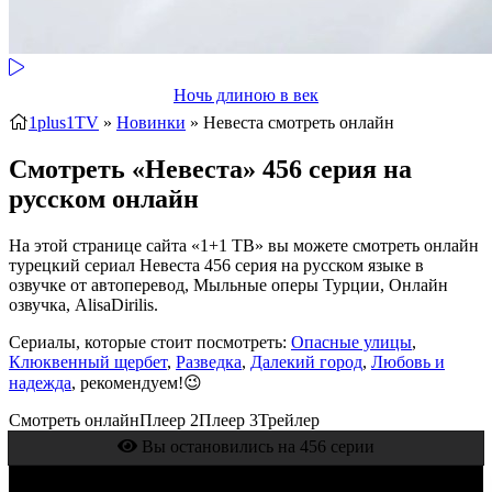
Ночь длиною в век
1plus1TV
»
Новинки
» Невеста
смотреть онлайн
Смотреть «Невеста» 456 серия на
русском онлайн
На этой странице сайта «1+1 ТВ» вы можете смотреть онлайн
турецкий сериал Невеста 456 серия на русском языке в
озвучке от автоперевод, Мыльные оперы Турции, Онлайн
озвучка, AlisaDirilis.
Сериалы, которые стоит посмотреть:
Опасные улицы
,
Клюквенный щербет
,
Разведка
,
Далекий город
,
Любовь и
надежда
, рекомендуем!😉
Смотреть онлайн
Плеер 2
Плеер 3
Трейлер
Вы остановились на 456 серии