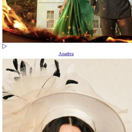
Арафта