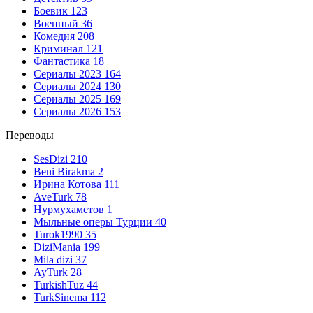
Боевик
123
Военный
36
Комедия
208
Криминал
121
Фантастика
18
Сериалы 2023
164
Сериалы 2024
130
Сериалы 2025
169
Сериалы 2026
153
Переводы
SesDizi
210
Beni Birakma
2
Ирина Котова
111
AveTurk
78
Нурмухаметов
1
Мыльные оперы Турции
40
Turok1990
35
DiziMania
199
Mila dizi
37
AyTurk
28
TurkishTuz
44
TurkSinema
112