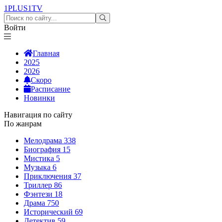
1PLUS1
TV
Войти
Главная
2025
2026
Скоро
Расписание
Новинки
Навигация по сайту
По жанрам
Мелодрама
338
Биография
15
Мистика
5
Музыка
6
Приключения
37
Триллер
86
Фэнтези
18
Драма
750
Исторический
69
Детектив
59