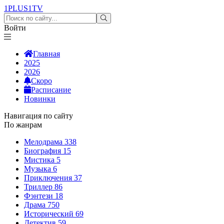
1PLUS1
TV
Войти
Главная
2025
2026
Скоро
Расписание
Новинки
Навигация по сайту
По жанрам
Мелодрама
338
Биография
15
Мистика
5
Музыка
6
Приключения
37
Триллер
86
Фэнтези
18
Драма
750
Исторический
69
Детектив
59