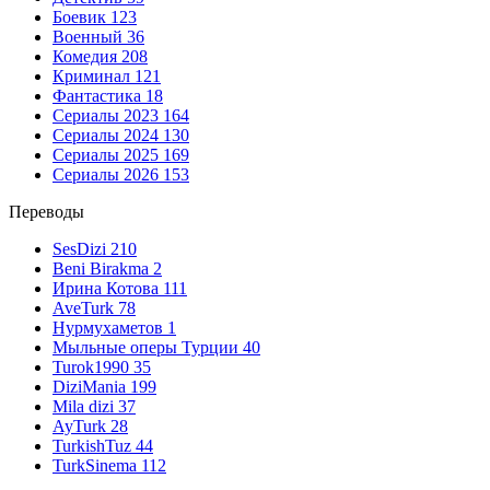
Боевик
123
Военный
36
Комедия
208
Криминал
121
Фантастика
18
Сериалы 2023
164
Сериалы 2024
130
Сериалы 2025
169
Сериалы 2026
153
Переводы
SesDizi
210
Beni Birakma
2
Ирина Котова
111
AveTurk
78
Нурмухаметов
1
Мыльные оперы Турции
40
Turok1990
35
DiziMania
199
Mila dizi
37
AyTurk
28
TurkishTuz
44
TurkSinema
112