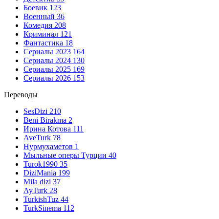
Боевик
123
Военный
36
Комедия
208
Криминал
121
Фантастика
18
Сериалы 2023
164
Сериалы 2024
130
Сериалы 2025
169
Сериалы 2026
153
Переводы
SesDizi
210
Beni Birakma
2
Ирина Котова
111
AveTurk
78
Нурмухаметов
1
Мыльные оперы Турции
40
Turok1990
35
DiziMania
199
Mila dizi
37
AyTurk
28
TurkishTuz
44
TurkSinema
112