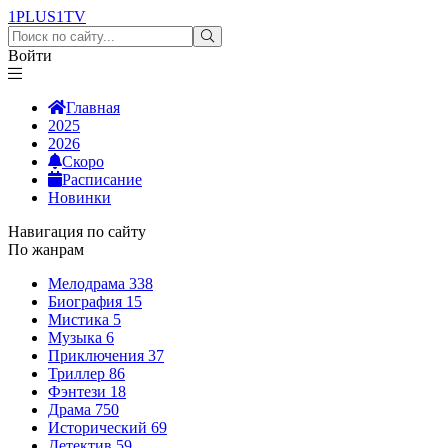
1PLUS1
TV
Войти
Главная
2025
2026
Скоро
Расписание
Новинки
Навигация по сайту
По жанрам
Мелодрама
338
Биография
15
Мистика
5
Музыка
6
Приключения
37
Триллер
86
Фэнтези
18
Драма
750
Исторический
69
Детектив
59