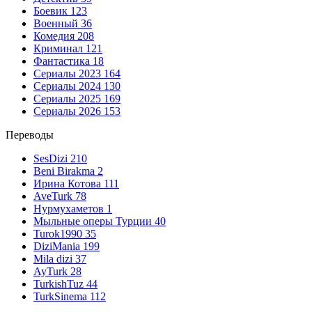
Боевик
123
Военный
36
Комедия
208
Криминал
121
Фантастика
18
Сериалы 2023
164
Сериалы 2024
130
Сериалы 2025
169
Сериалы 2026
153
Переводы
SesDizi
210
Beni Birakma
2
Ирина Котова
111
AveTurk
78
Нурмухаметов
1
Мыльные оперы Турции
40
Turok1990
35
DiziMania
199
Mila dizi
37
AyTurk
28
TurkishTuz
44
TurkSinema
112