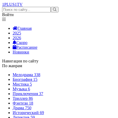
1PLUS1
TV
Войти
Главная
2025
2026
Скоро
Расписание
Новинки
Навигация по сайту
По жанрам
Мелодрама
338
Биография
15
Мистика
5
Музыка
6
Приключения
37
Триллер
86
Фэнтези
18
Драма
750
Исторический
69
Детектив
59