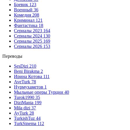
Боевик
123
Военный
36
Комедия
208
Криминал
121
Фантастика
18
Сериалы 2023
164
Сериалы 2024
130
Сериалы 2025
169
Сериалы 2026
153
Переводы
SesDizi
210
Beni Birakma
2
Ирина Котова
111
AveTurk
78
Нурмухаметов
1
Мыльные оперы Турции
40
Turok1990
35
DiziMania
199
Mila dizi
37
AyTurk
28
TurkishTuz
44
TurkSinema
112