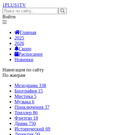
1PLUS1
TV
Войти
Главная
2025
2026
Скоро
Расписание
Новинки
Навигация по сайту
По жанрам
Мелодрама
338
Биография
15
Мистика
5
Музыка
6
Приключения
37
Триллер
86
Фэнтези
18
Драма
750
Исторический
69
Детектив
59