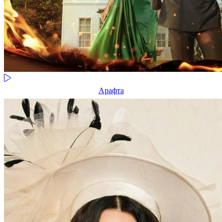
Арафта