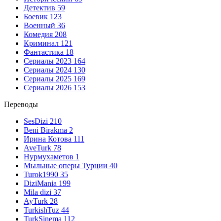
Детектив
59
Боевик
123
Военный
36
Комедия
208
Криминал
121
Фантастика
18
Сериалы 2023
164
Сериалы 2024
130
Сериалы 2025
169
Сериалы 2026
153
Переводы
SesDizi
210
Beni Birakma
2
Ирина Котова
111
AveTurk
78
Нурмухаметов
1
Мыльные оперы Турции
40
Turok1990
35
DiziMania
199
Mila dizi
37
AyTurk
28
TurkishTuz
44
TurkSinema
112