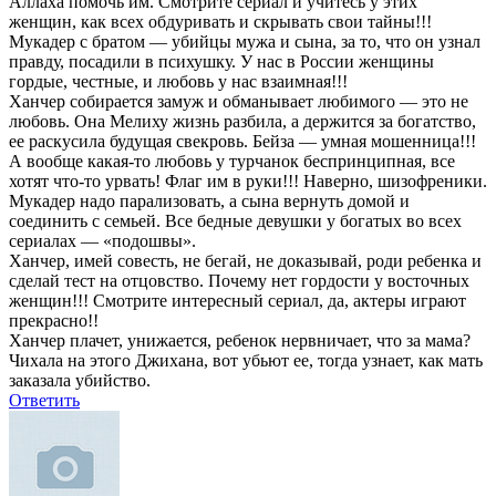
Аллаха помочь им. Смотрите сериал и учитесь у этих
женщин, как всех обдуривать и скрывать свои тайны!!!
Мукадер с братом — убийцы мужа и сына, за то, что он узнал
правду, посадили в психушку. У нас в России женщины
гордые, честные, и любовь у нас взаимная!!!
Ханчер собирается замуж и обманывает любимого — это не
любовь. Она Мелиху жизнь разбила, а держится за богатство,
ее раскусила будущая свекровь. Бейза — умная мошенница!!!
А вообще какая-то любовь у турчанок беспринципная, все
хотят что-то урвать! Флаг им в руки!!! Наверно, шизофреники.
Мукадер надо парализовать, а сына вернуть домой и
соединить с семьей. Все бедные девушки у богатых во всех
сериалах — «подошвы».
Ханчер, имей совесть, не бегай, не доказывай, роди ребенка и
сделай тест на отцовство. Почему нет гордости у восточных
женщин!!! Смотрите интересный сериал, да, актеры играют
прекрасно!!
Ханчер плачет, унижается, ребенок нервничает, что за мама?
Чихала на этого Джихана, вот убьют ее, тогда узнает, как мать
заказала убийство.
Ответить