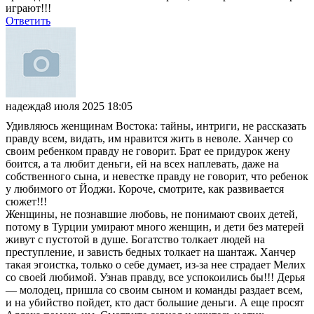
играют!!!
Ответить
надежда
8 июля 2025 18:05
Удивляюсь женщинам Востока: тайны, интриги, не рассказать
правду всем, видать, им нравится жить в неволе. Ханчер со
своим ребенком правду не говорит. Брат ее придурок жену
боится, а та любит деньги, ей на всех наплевать, даже на
собственного сына, и невестке правду не говорит, что ребенок
у любимого от Йоджи. Короче, смотрите, как развивается
сюжет!!!
Женщины, не познавшие любовь, не понимают своих детей,
потому в Турции умирают много женщин, и дети без матерей
живут с пустотой в душе. Богатство толкает людей на
преступление, и зависть бедных толкает на шантаж. Ханчер
такая эгоистка, только о себе думает, из-за нее страдает Мелих
со своей любимой. Узнав правду, все успокоились бы!!! Дерья
— молодец, пришла со своим сыном и команды раздает всем,
и на убийство пойдет, кто даст большие деньги. А еще просят