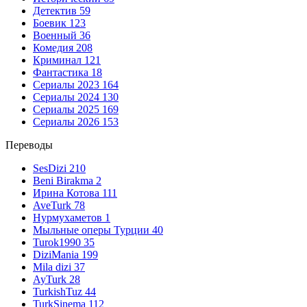
Детектив
59
Боевик
123
Военный
36
Комедия
208
Криминал
121
Фантастика
18
Сериалы 2023
164
Сериалы 2024
130
Сериалы 2025
169
Сериалы 2026
153
Переводы
SesDizi
210
Beni Birakma
2
Ирина Котова
111
AveTurk
78
Нурмухаметов
1
Мыльные оперы Турции
40
Turok1990
35
DiziMania
199
Mila dizi
37
AyTurk
28
TurkishTuz
44
TurkSinema
112