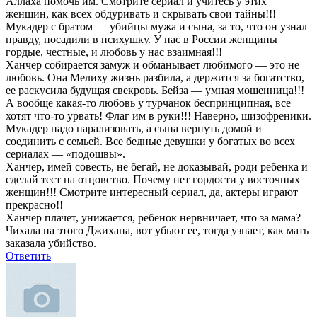
Аллаха помочь им. Смотрите сериал и учитесь у этих
женщин, как всех обдуривать и скрывать свои тайны!!!
Мукадер с братом — убийцы мужа и сына, за то, что он узнал
правду, посадили в психушку. У нас в России женщины
гордые, честные, и любовь у нас взаимная!!!
Ханчер собирается замуж и обманывает любимого — это не
любовь. Она Мелиху жизнь разбила, а держится за богатство,
ее раскусила будущая свекровь. Бейза — умная мошенница!!!
А вообще какая-то любовь у турчанок беспринципная, все
хотят что-то урвать! Флаг им в руки!!! Наверно, шизофреники.
Мукадер надо парализовать, а сына вернуть домой и
соединить с семьей. Все бедные девушки у богатых во всех
сериалах — «подошвы».
Ханчер, имей совесть, не бегай, не доказывай, роди ребенка и
сделай тест на отцовство. Почему нет гордости у восточных
женщин!!! Смотрите интересный сериал, да, актеры играют
прекрасно!!
Ханчер плачет, унижается, ребенок нервничает, что за мама?
Чихала на этого Джихана, вот убьют ее, тогда узнает, как мать
заказала убийство.
Ответить