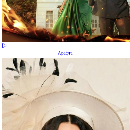
Арафта