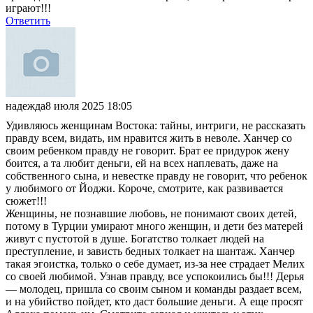
играют!!!
Ответить
надежда
8 июля 2025 18:05
Удивляюсь женщинам Востока: тайны, интриги, не рассказать
правду всем, видать, им нравится жить в неволе. Ханчер со
своим ребенком правду не говорит. Брат ее придурок жену
боится, а та любит деньги, ей на всех наплевать, даже на
собственного сына, и невестке правду не говорит, что ребенок
у любимого от Йоджи. Короче, смотрите, как развивается
сюжет!!!
Женщины, не познавшие любовь, не понимают своих детей,
потому в Турции умирают много женщин, и дети без матерей
живут с пустотой в душе. Богатство толкает людей на
преступление, и зависть бедных толкает на шантаж. Ханчер
такая эгоистка, только о себе думает, из-за нее страдает Мелих
со своей любимой. Узнав правду, все успокоились бы!!! Дерья
— молодец, пришла со своим сыном и команды раздает всем,
и на убийство пойдет, кто даст большие деньги. А еще просят