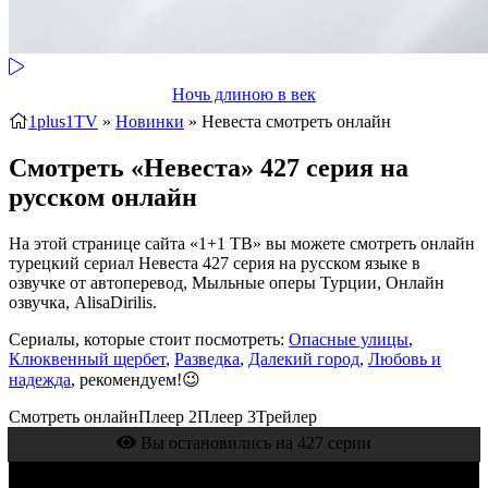
Ночь длиною в век
1plus1TV
»
Новинки
» Невеста
смотреть онлайн
Смотреть «Невеста» 427 серия на
русском онлайн
На этой странице сайта «1+1 ТВ» вы можете смотреть онлайн
турецкий сериал Невеста 427 серия на русском языке в
озвучке от автоперевод, Мыльные оперы Турции, Онлайн
озвучка, AlisaDirilis.
Сериалы, которые стоит посмотреть:
Опасные улицы
,
Клюквенный щербет
,
Разведка
,
Далекий город
,
Любовь и
надежда
, рекомендуем!😉
Смотреть онлайн
Плеер 2
Плеер 3
Трейлер
Вы остановились на 427 серии