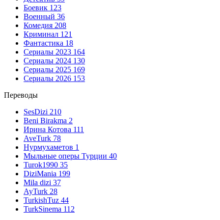
Боевик
123
Военный
36
Комедия
208
Криминал
121
Фантастика
18
Сериалы 2023
164
Сериалы 2024
130
Сериалы 2025
169
Сериалы 2026
153
Переводы
SesDizi
210
Beni Birakma
2
Ирина Котова
111
AveTurk
78
Нурмухаметов
1
Мыльные оперы Турции
40
Turok1990
35
DiziMania
199
Mila dizi
37
AyTurk
28
TurkishTuz
44
TurkSinema
112