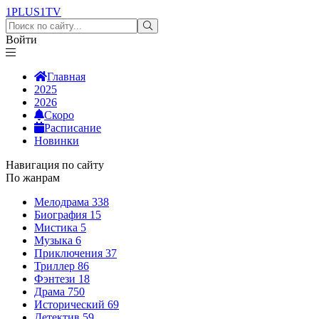
1PLUS1
TV
Войти
Главная
2025
2026
Скоро
Расписание
Новинки
Навигация по сайту
По жанрам
Мелодрама
338
Биография
15
Мистика
5
Музыка
6
Приключения
37
Триллер
86
Фэнтези
18
Драма
750
Исторический
69
Детектив
59