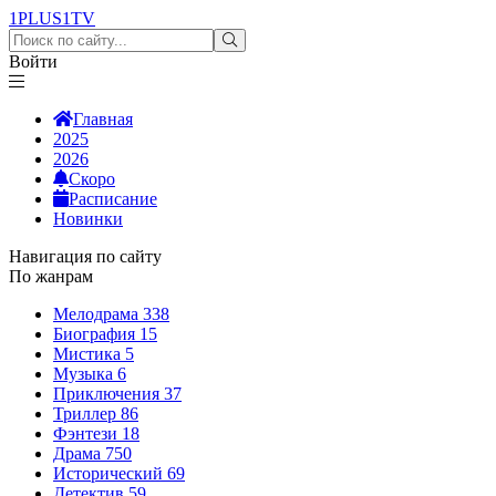
1PLUS1
TV
Войти
Главная
2025
2026
Скоро
Расписание
Новинки
Навигация по сайту
По жанрам
Мелодрама
338
Биография
15
Мистика
5
Музыка
6
Приключения
37
Триллер
86
Фэнтези
18
Драма
750
Исторический
69
Детектив
59