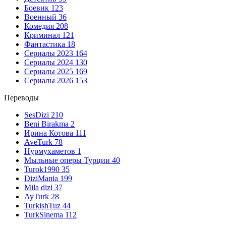
Боевик
123
Военный
36
Комедия
208
Криминал
121
Фантастика
18
Сериалы 2023
164
Сериалы 2024
130
Сериалы 2025
169
Сериалы 2026
153
Переводы
SesDizi
210
Beni Birakma
2
Ирина Котова
111
AveTurk
78
Нурмухаметов
1
Мыльные оперы Турции
40
Turok1990
35
DiziMania
199
Mila dizi
37
AyTurk
28
TurkishTuz
44
TurkSinema
112