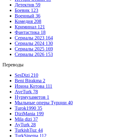
Детектив
59
Боевик
123
Военный
36
Комедия
208
Криминал
121
Фантастика
18
Сериалы 2023
164
Сериалы 2024
130
Сериалы 2025
169
Сериалы 2026
153
Переводы
SesDizi
210
Beni Birakma
2
Ирина Котова
111
AveTurk
78
Нурмухаметов
1
Мыльные оперы Турции
40
Turok1990
35
DiziMania
199
Mila dizi
37
AyTurk
28
TurkishTuz
44
TurkSinema
112