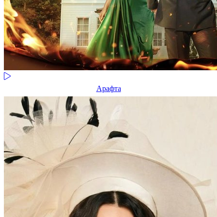
Арафта