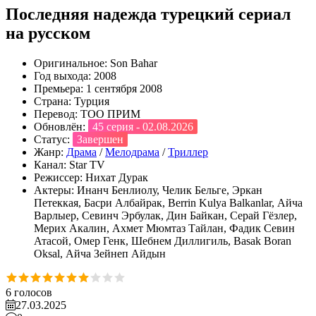
Последняя надежда турецкий сериал
на русском
Оригинальное:
Son Bahar
Год выхода:
2008
Премьера:
1 сентября 2008
Страна:
Турция
Перевод:
ТОО ПРИМ
Обновлён:
45 серия - 02.08.2026
Статус:
Завершен
Жанр:
Драма
/
Мелодрама
/
Триллер
Канал:
Star TV
Режиссер:
Нихат Дурак
Актеры:
Инанч Бенлиолу, Челик Бельге, Эркан
Петеккая, Басри Албайрак, Berrin Kulya Balkanlar, Айча
Варлыер, Севинч Эрбулак, Дин Байкан, Серай Гёзлер,
Мерих Акалин, Ахмет Мюмтаз Тайлан, Фадик Севин
Атасой, Омер Генк, Шебнем Диллигиль, Basak Boran
Oksal, Айча Зейнеп Айдын
6
голосов
27.03.2025