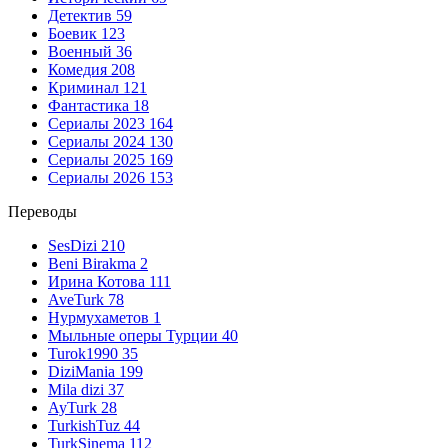
Детектив
59
Боевик
123
Военный
36
Комедия
208
Криминал
121
Фантастика
18
Сериалы 2023
164
Сериалы 2024
130
Сериалы 2025
169
Сериалы 2026
153
Переводы
SesDizi
210
Beni Birakma
2
Ирина Котова
111
AveTurk
78
Нурмухаметов
1
Мыльные оперы Турции
40
Turok1990
35
DiziMania
199
Mila dizi
37
AyTurk
28
TurkishTuz
44
TurkSinema
112