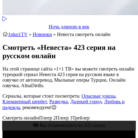
Ночь длиною в век
1plus1TV
»
Новинки
» Невеста
смотреть онлайн
Смотреть «Невеста» 423 серия на
русском онлайн
На этой странице сайта «1+1 ТВ» вы можете смотреть онлайн
турецкий сериал Невеста 423 серия на русском языке в
озвучке от автоперевод, Мыльные оперы Турции, Онлайн
озвучка, AlisaDirilis.
Сериалы, которые стоит посмотреть:
Опасные улицы
,
Клюквенный щербет
,
Разведка
,
Далекий город
,
Любовь и
надежда
, рекомендуем!😉
Смотреть онлайн
Плеер 2
Плеер 3
Трейлер
Вы остановились на 423 серии