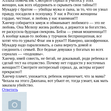
Аллаха помочь им. Смотрите сериал и учитесь у этих
женщин, как всех обдуривать и скрывать свои тайны!!!
Мукадер с братом — убийцы мужа и сына, за то, что он узнал
правду, посадили в психушку. У нас в России женщины
гордые, честные, и любовь у нас взаимная!!!
Ханчер собирается замуж и обманывает любимого — это не
любовь. Она Мелиху жизнь разбила, а держится за богатство,
ее раскусила будущая свекровь. Бейза — умная мошенница!!!
А вообще какая-то любовь у турчанок беспринципная, все
хотят что-то урвать! Флаг им в руки!!! Наверно, шизофреники.
Мукадер надо парализовать, а сына вернуть домой и
соединить с семьей. Все бедные девушки у богатых во всех
сериалах — «подошвы».
Ханчер, имей совесть, не бегай, не доказывай, роди ребенка и
сделай тест на отцовство. Почему нет гордости у восточных
женщин!!! Смотрите интересный сериал, да, актеры играют
прекрасно!!
Ханчер плачет, унижается, ребенок нервничает, что за мама?
Чихала на этого Джихана, вот убьют ее, тогда узнает, как мать
заказала убийство.
Ответить