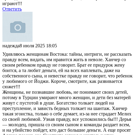
играют!!!
Ответить
надежда
8 июля 2025 18:05
Удивляюсь женщинам Востока: тайны, интриги, не рассказать
правду всем, видать, им нравится жить в неволе. Ханчер со
своим ребенком правду не говорит. Брат ее придурок жену
боится, а та любит деньги, ей на всех наплевать, даже на
собственного сына, и невестке правду не говорит, что ребенок
у любимого от Йоджи. Короче, смотрите, как развивается
сюжет!!!
Женщины, не познавшие любовь, не понимают своих детей,
потому в Турции умирают много женщин, и дети без матерей
живут с пустотой в душе. Богатство толкает людей на
преступление, и зависть бедных толкает на шантаж. Ханчер
такая эгоистка, только о себе думает, из-за нее страдает Мелих
со своей любимой. Узнав правду, все успокоились бы!!! Дерья
— молодец, пришла со своим сыном и команды раздает всем,
и на убийство пойдет, кто даст большие деньги. А еще просят