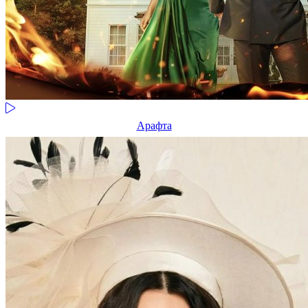
Арафта