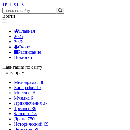
1PLUS1
TV
Войти
Главная
2025
2026
Скоро
Расписание
Новинки
Навигация по сайту
По жанрам
Мелодрама
338
Биография
15
Мистика
5
Музыка
6
Приключения
37
Триллер
86
Фэнтези
18
Драма
750
Исторический
69
Детектив
59