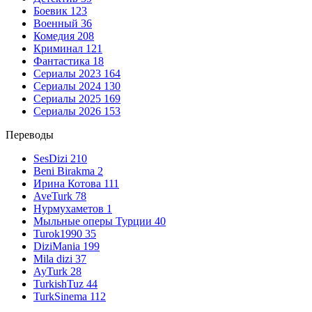
Боевик
123
Военный
36
Комедия
208
Криминал
121
Фантастика
18
Сериалы 2023
164
Сериалы 2024
130
Сериалы 2025
169
Сериалы 2026
153
Переводы
SesDizi
210
Beni Birakma
2
Ирина Котова
111
AveTurk
78
Нурмухаметов
1
Мыльные оперы Турции
40
Turok1990
35
DiziMania
199
Mila dizi
37
AyTurk
28
TurkishTuz
44
TurkSinema
112