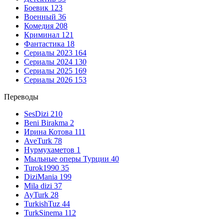
Боевик
123
Военный
36
Комедия
208
Криминал
121
Фантастика
18
Сериалы 2023
164
Сериалы 2024
130
Сериалы 2025
169
Сериалы 2026
153
Переводы
SesDizi
210
Beni Birakma
2
Ирина Котова
111
AveTurk
78
Нурмухаметов
1
Мыльные оперы Турции
40
Turok1990
35
DiziMania
199
Mila dizi
37
AyTurk
28
TurkishTuz
44
TurkSinema
112