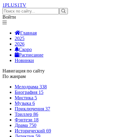
1PLUS1
TV
Войти
Главная
2025
2026
Скоро
Расписание
Новинки
Навигация по сайту
По жанрам
Мелодрама
338
Биография
15
Мистика
5
Музыка
6
Приключения
37
Триллер
86
Фэнтези
18
Драма
750
Исторический
69
Детектив
59