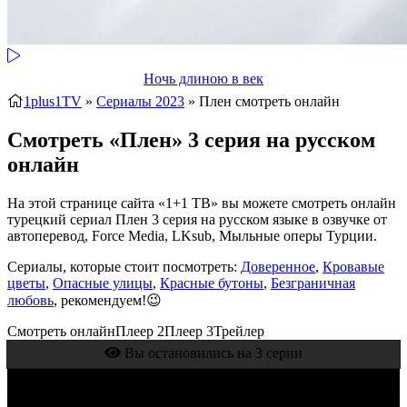
Ночь длиною в век
1plus1TV
»
Сериалы 2023
» Плен
смотреть онлайн
Смотреть «Плен» 3 серия на русском
онлайн
На этой странице сайта «1+1 ТВ» вы можете смотреть онлайн
турецкий сериал Плен 3 серия на русском языке в озвучке от
автоперевод, Force Media, LKsub, Мыльные оперы Турции.
Сериалы, которые стоит посмотреть:
Доверенное
,
Кровавые
цветы
,
Опасные улицы
,
Красные бутоны
,
Безграничная
любовь
, рекомендуем!😉
Смотреть онлайн
Плеер 2
Плеер 3
Трейлер
Вы остановились на 3 серии