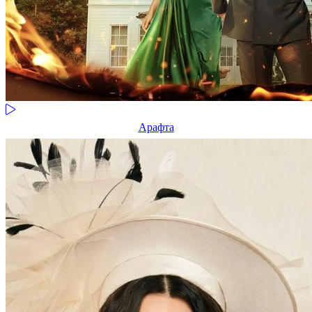
Арафта