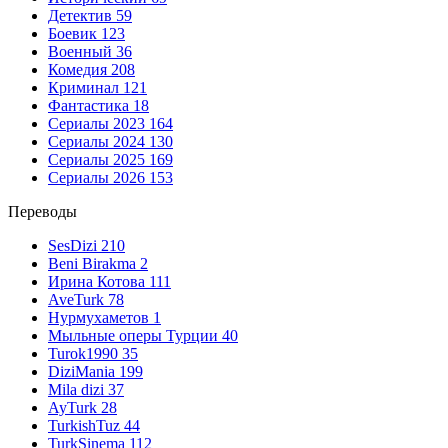
Детектив
59
Боевик
123
Военный
36
Комедия
208
Криминал
121
Фантастика
18
Сериалы 2023
164
Сериалы 2024
130
Сериалы 2025
169
Сериалы 2026
153
Переводы
SesDizi
210
Beni Birakma
2
Ирина Котова
111
AveTurk
78
Нурмухаметов
1
Мыльные оперы Турции
40
Turok1990
35
DiziMania
199
Mila dizi
37
AyTurk
28
TurkishTuz
44
TurkSinema
112