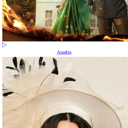
Арафта