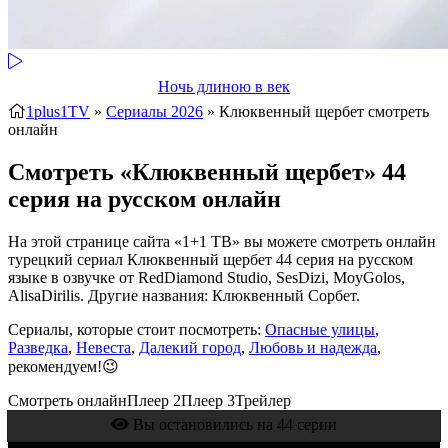
Ночь длиною в век
1plus1TV
»
Сериалы 2026
» Клюквенный щербет
смотреть
онлайн
Смотреть «Клюквенный щербет» 44
серия на русском онлайн
На этой странице сайта «1+1 ТВ» вы можете смотреть онлайн
турецкий сериал Клюквенный щербет 44 серия на русском
языке в озвучке от RedDiamond Studio, SesDizi, MoyGolos,
AlisaDirilis. Другие названия: Клюквенный Сорбет.
Сериалы, которые стоит посмотреть:
Опасные улицы
,
Разведка
,
Невеста
,
Далекий город
,
Любовь и надежда
,
рекомендуем!😉
Смотреть онлайн
Плеер 2
Плеер 3
Трейлер
Вы остановились на 44 серии