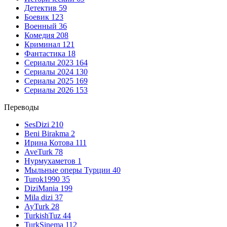
Детектив
59
Боевик
123
Военный
36
Комедия
208
Криминал
121
Фантастика
18
Сериалы 2023
164
Сериалы 2024
130
Сериалы 2025
169
Сериалы 2026
153
Переводы
SesDizi
210
Beni Birakma
2
Ирина Котова
111
AveTurk
78
Нурмухаметов
1
Мыльные оперы Турции
40
Turok1990
35
DiziMania
199
Mila dizi
37
AyTurk
28
TurkishTuz
44
TurkSinema
112