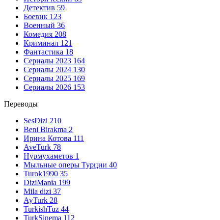
Детектив
59
Боевик
123
Военный
36
Комедия
208
Криминал
121
Фантастика
18
Сериалы 2023
164
Сериалы 2024
130
Сериалы 2025
169
Сериалы 2026
153
Переводы
SesDizi
210
Beni Birakma
2
Ирина Котова
111
AveTurk
78
Нурмухаметов
1
Мыльные оперы Турции
40
Turok1990
35
DiziMania
199
Mila dizi
37
AyTurk
28
TurkishTuz
44
TurkSinema
112