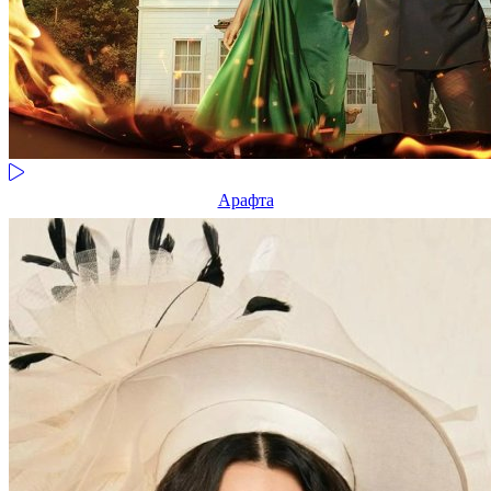
Арафта