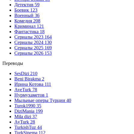
Детектив
59
Боевик
123
Военный
36
Комедия
208
Криминал
121
Фантастика
18
Сериалы 2023
164
Сериалы 2024
130
Сериалы 2025
169
Сериалы 2026
153
Переводы
SesDizi
210
Beni Birakma
2
Ирина Котова
111
AveTurk
78
Нурмухаметов
1
Мыльные оперы Турции
40
Turok1990
35
DiziMania
199
Mila dizi
37
AyTurk
28
TurkishTuz
44
TurkSinema
112