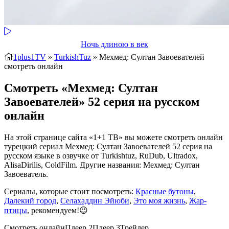
Ночь длиною в век
1plus1TV
»
TurkishTuz
» Мехмед: Султан Завоевателей
смотреть онлайн
Смотреть «Мехмед: Султан
Завоевателей» 52 серия на русском
онлайн
На этой странице сайта «1+1 ТВ» вы можете смотреть онлайн
турецкий сериал Мехмед: Султан Завоевателей 52 серия на
русском языке в озвучке от Turkishtuz, RuDub, Ultradox,
AlisaDirilis, ColdFilm. Другие названия: Мехмед: Султан
Завоеватель.
Сериалы, которые стоит посмотреть:
Красные бутоны
,
Далекий город
,
Селахаддин Эйюби
,
Это моя жизнь
,
Жар-
птицы
, рекомендуем!😉
Смотреть онлайн
Плеер 2
Плеер 3
Трейлер