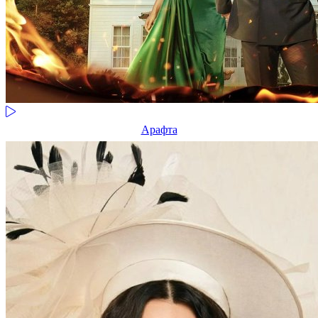
Арафта