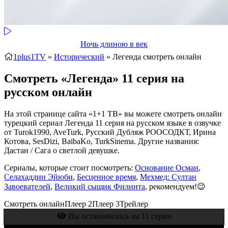
Ночь длиною в век
1plus1TV
»
Исторический
» Легенда
смотреть онлайн
Смотреть «Легенда» 11 серия на
русском онлайн
На этой странице сайта «1+1 ТВ» вы можете смотреть онлайн
турецкий сериал Легенда 11 серия на русском языке в озвучке
от Turok1990, AveTurk, Русский Дубляж РООСОДКТ, Ирина
Котова, SesDizi, BaibaKo, TurkSinema. Другие названия:
Дастан / Сага о светлой девушке.
Сериалы, которые стоит посмотреть:
Основание Осман
,
Селахаддин Эйюби
,
Бесценное время
,
Мехмед: Султан
Завоевателей
,
Великий сыщик Филинта
, рекомендуем!😉
Смотреть онлайн
Плеер 2
Плеер 3
Трейлер
Вы остановились на 11 серии