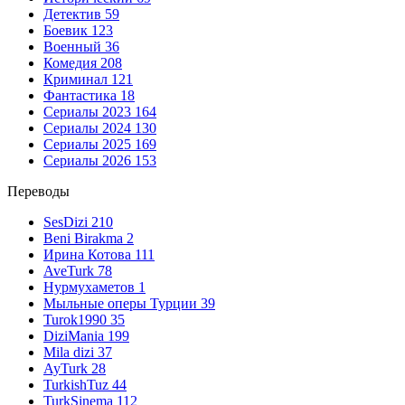
Детектив
59
Боевик
123
Военный
36
Комедия
208
Криминал
121
Фантастика
18
Сериалы 2023
164
Сериалы 2024
130
Сериалы 2025
169
Сериалы 2026
153
Переводы
SesDizi
210
Beni Birakma
2
Ирина Котова
111
AveTurk
78
Нурмухаметов
1
Мыльные оперы Турции
39
Turok1990
35
DiziMania
199
Mila dizi
37
AyTurk
28
TurkishTuz
44
TurkSinema
112