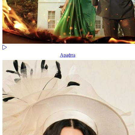
Арафта