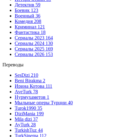
Детектив
59
Боевик
123
Военный
36
Комедия
208
Криминал
121
Фантастика
18
Сериалы 2023
164
Сериалы 2024
130
Сериалы 2025
169
Сериалы 2026
153
Переводы
SesDizi
210
Beni Birakma
2
Ирина Котова
111
AveTurk
78
Нурмухаметов
1
Мыльные оперы Турции
40
Turok1990
35
DiziMania
199
Mila dizi
37
AyTurk
28
TurkishTuz
44
TurkSinema
112